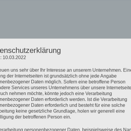
enschutzerklärung
: 10.03.2022
TMG.
reuen uns sehr über Ihr Interesse an unserem Unternehmen. Ein
ethe-Universität
ng der Internetseiten ist grundsätzlich ohne jede Angabe
Platz 1
nenbezogener Daten möglich. Sofern eine betroffene Person
m Main
dere Services unseres Unternehmens über unsere Internetseite
uch nehmen möchte, könnte jedoch eine Verarbeitung
nenbezogener Daten erforderlich werden. Ist die Verarbeitung
 / 798-0
nenbezogener Daten erforderlich und besteht für eine solche
 / 798-18383
beitung keine gesetzliche Grundlage, holen wir generell eine
ni-frankfurt.de
lligung der betroffenen Person ein.
.uni-frankfurt.de
erarbeitung personenbezogener Daten, beispielsweise des Na