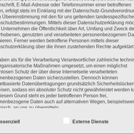
nschrift, E-Mail-Adresse oder Telefonnummer einer betroffenen
n, erfolgt stets im Einklang mit der Datenschutz-Grundverordnu
 Goethe-Universität ist eine Stiftung des öffentlichen Rechts
n Übereinstimmung mit den für uns geltenden landesspezifisch
schutzbestimmungen. Mittels dieser Datenschutzerklärung mö
 Unternehmen die Öffentlichkeit über Art, Umfang und Zweck de
er:
Präsident Prof. Dr. Enrico Schleiff
rhobenen, genutzten und verarbeiteten personenbezogenen Da
mieren. Ferner werden betroffene Personen mittels dieser
schutzerklärung über die ihnen zustehenden Rechte aufgeklärt
Hessisches Ministerium für Wissens
Rheinstr. 23-25
tsbehörde:
aben als für die Verarbeitung Verantwortlicher zahlreiche techn
65185 Wiesbaden
rganisatorische Maßnahmen umgesetzt, um einen möglichst
Tel: +49 (0) 611 / 32-0
nlosen Schutz der über diese Internetseite verarbeiteten
nenbezogenen Daten sicherzustellen. Dennoch können
netbasierte Datenübertragungen grundsätzlich Sicherheitslücke
isen, sodass ein absoluter Schutz nicht gewährleistet werden k
ntifikationsnummer
DE 114110511
iesem Grund steht es jeder betroffenen Person frei,
steuergesetz:
nenbezogene Daten auch auf alternativen Wegen, beispielswe
onisch, an uns zu übermitteln.
t Gesellschaftlicher Zusammenhal
t
ssenziell
Externe Dienste
t am Main
iffsbestimmungen