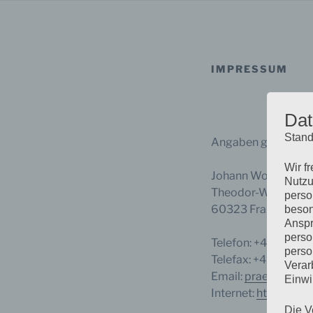
IMPRESSUM
Dat
Stand
Angaben gem. § 5 
Wir f
Johann Wolfgang Go
Nutzu
Theodor-W.-Adorno-
perso
60323 Frankfurt a
beson
Anspr
perso
Telefon: +49 (0) 69
perso
Telefax: +49 (0) 69
Verar
Email:
praesident@u
Einwi
Internet:
http://www
Die V