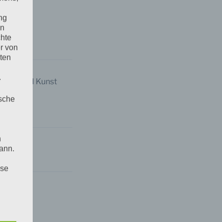
ng
.
en
chte
r von
ten
.
chaft und Kunst
ische
n
ann.
ise