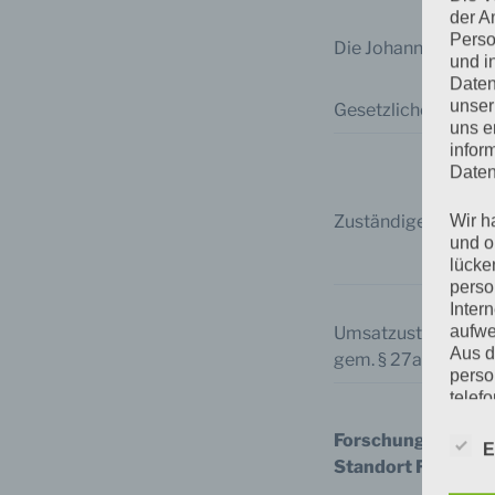
der A
Perso
Die Johann Wolfgang
und i
Daten
unser
Gesetzlicher Vertret
uns e
infor
Daten
Zuständige Aufsich
Wir h
und o
lücke
perso
Inter
aufwe
Umsatzusteuer-Ide
Aus d
gem. § 27a Umsatzu
perso
telef
Forschungsinstitu
E
Standort Frankfur
Begr