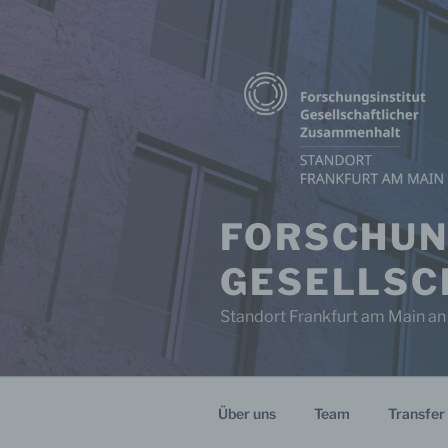
Zum
Inhalt
springen
FORSCHUN
GESELLSC
Standort Frankfurt am Main an
Über uns
Team
Transfer