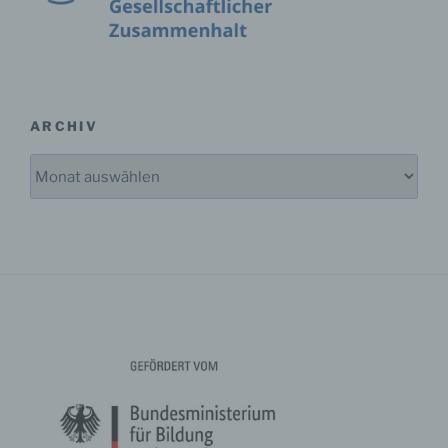
Verarbeitung durch das Unionsrecht oder das Recht
der Mitgliedstaaten vorgegeben, so kann der
Verantwortliche beziehungsweise können die
bestimmten Kriterien seiner Benennung nach dem
Unionsrecht oder dem Recht der Mitgliedstaaten
vorgesehen werden.
ARCHIV
Archiv
h) Auftragsverarbeiter
Auftragsverarbeiter ist eine natürliche oder juristische
Person, Behörde, Einrichtung oder andere Stelle, die
personenbezogene Daten im Auftrag des
Verantwortlichen verarbeitet.
i) Empfänger
Empfänger ist eine natürliche oder juristische Person,
Behörde, Einrichtung oder andere Stelle, der
personenbezogene Daten offengelegt werden,