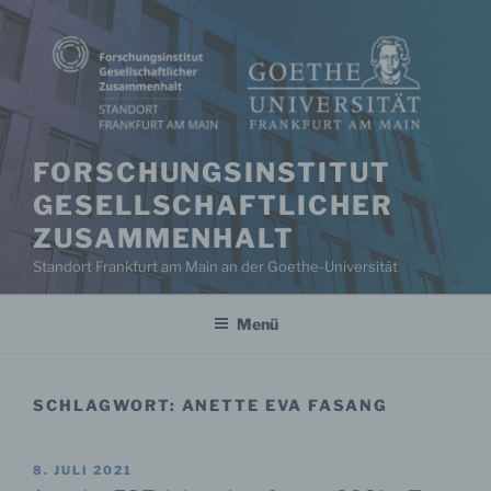
Zum
Inhalt
springen
FORSCHUNGSINSTITUT
GESELLSCHAFTLICHER
ZUSAMMENHALT
Standort Frankfurt am Main an der Goethe-Universität
Menü
SCHLAGWORT:
ANETTE EVA FASANG
VERÖFFENTLICHT
8. JULI 2021
AM