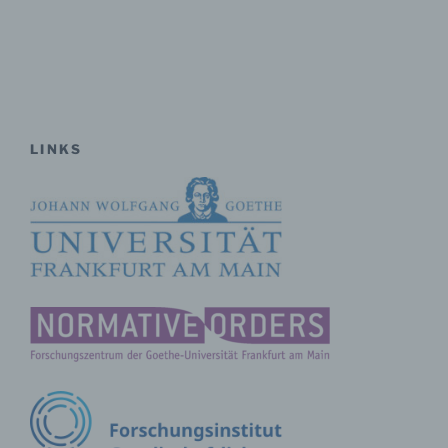
Pseudonymisierung ist die Verarbeitung
personenbezogener Daten in einer Weise, auf welche
die personenbezogenen Daten ohne Hinzuziehung
zusätzlicher Informationen nicht mehr einer
spezifischen betroffenen Person zugeordnet werden
können, sofern diese zusätzlichen Informationen
gesondert aufbewahrt werden und technischen und
LINKS
organisatorischen Maßnahmen unterliegen, die
gewährleisten, dass die personenbezogenen Daten
nicht einer identifizierten oder identifizierbaren
natürlichen Person zugewiesen werden.
g) Verantwortlicher oder für die Verarbeitung
Verantwortlicher
Verantwortlicher oder für die Verarbeitung
Verantwortlicher ist die natürliche oder juristische
Person, Behörde, Einrichtung oder andere Stelle, die
allein oder gemeinsam mit anderen über die Zwecke
und Mittel der Verarbeitung von personenbezogenen
Daten entscheidet. Sind die Zwecke und Mittel dieser