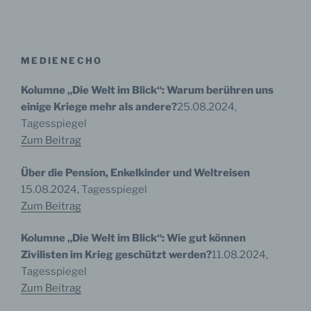
d) Einschränkung der Verarbeitung
Einschränkung der Verarbeitung ist die Markierung
gespeicherter personenbezogener Daten mit dem Ziel,
ihre künftige Verarbeitung einzuschränken.
MEDIENECHO
Kolumne „Die Welt im Blick“: Warum berühren uns
einige Kriege mehr als andere?
25.08.2024,
e) Profiling
Tagesspiegel
Zum Beitrag
Profiling ist jede Art der automatisierten Verarbeitung
personenbezogener Daten, die darin besteht, dass
diese personenbezogenen Daten verwendet werden,
Über die Pension, Enkelkinder und Weltreisen
um bestimmte persönliche Aspekte, die sich auf eine
15.08.2024, Tagesspiegel
natürliche Person beziehen, zu bewerten,
insbesondere, um Aspekte bezüglich Arbeitsleistung,
Zum Beitrag
wirtschaftlicher Lage, Gesundheit, persönlicher
Vorlieben, Interessen, Zuverlässigkeit, Verhalten,
Kolumne „Die Welt im Blick“: Wie gut können
Aufenthaltsort oder Ortswechsel dieser natürlichen
Person zu analysieren oder vorherzusagen.
Zivilisten im Krieg geschützt werden?
11.08.2024,
Tagesspiegel
Zum Beitrag
f) Pseudonymisierung