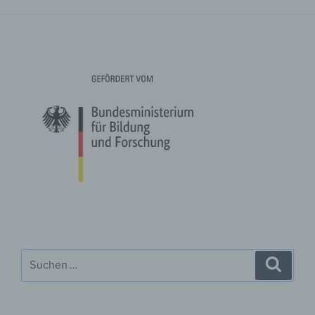
g) Verantwortlicher oder für die Verarbeitung
Verantwortlicher
Verantwortlicher oder für die Verarbeitung
Verantwortlicher ist die natürliche oder juristische
Person, Behörde, Einrichtung oder andere Stelle, die
allein oder gemeinsam mit anderen über die Zwecke
und Mittel der Verarbeitung von personenbezogenen
Daten entscheidet. Sind die Zwecke und Mittel dieser
Verarbeitung durch das Unionsrecht oder das Recht
der Mitgliedstaaten vorgegeben, so kann der
Verantwortliche beziehungsweise können die
bestimmten Kriterien seiner Benennung nach dem
Unionsrecht oder dem Recht der Mitgliedstaaten
vorgesehen werden.
Suche
Suche
h) Auftragsverarbeiter
nach:
Auftragsverarbeiter ist eine natürliche oder juristische
Person, Behörde, Einrichtung oder andere Stelle, die