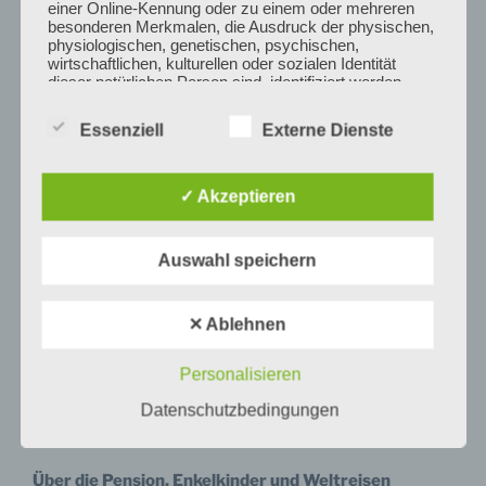
einer Online-Kennung oder zu einem oder mehreren
besonderen Merkmalen, die Ausdruck der physischen,
physiologischen, genetischen, psychischen,
wirtschaftlichen, kulturellen oder sozialen Identität
dieser natürlichen Person sind, identifiziert werden
kann.
Essenziell
Externe Dienste
b) betroffene Person
✓ Akzeptieren
Betroffene Person ist jede identifizierte oder
identifizierbare natürliche Person, deren
Auswahl speichern
personenbezogene Daten von dem für die Verarbeitung
Verantwortlichen verarbeitet werden.
MEDIENECHO
✕ Ablehnen
Kolumne „Die Welt im Blick“: Warum berühren uns
Personalisieren
einige Kriege mehr als andere?
25.08.2024,
c) Verarbeitung
Tagesspiegel
Datenschutzbedingungen
Zum Beitrag
Verarbeitung ist jeder mit oder ohne Hilfe
automatisierter Verfahren ausgeführte Vorgang oder
jede solche Vorgangsreihe im Zusammenhang mit
Über die Pension, Enkelkinder und Weltreisen