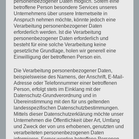
personenbezogener Daten möglich. Sofern eine
ausgehend von verschiedenen theoretischen
betroffene Person besondere Services unseres
Zugängen und empirischen Befunden dieser scheinbar
Unternehmens über unsere Internetseite in
Anspruch nehmen möchte, könnte jedoch eine
paradoxen Situation und diskutiert deren
Verarbeitung personenbezogener Daten
gesellschaftliche Voraussetzungen und
erforderlich werden. Ist die Verarbeitung
Konsequenzen.
personenbezogener Daten erforderlich und
besteht für eine solche Verarbeitung keine
gesetzliche Grundlage, holen wir generell eine
Einwilligung der betroffenen Person ein.
KATEGORIEN
NEWS
,
VERANSTALTUNGEN
Die Verarbeitung personenbezogener Daten,
beispielsweise des Namens, der Anschrift, E-Mail-
Adresse oder Telefonnummer einer betroffenen
Person, erfolgt stets im Einklang mit der
Datenschutz-Grundverordnung und in
Beitragsnavigation
Übereinstimmung mit den für uns geltenden
Vorheriger
ZURÜCK
landesspezifischen Datenschutzbestimmungen.
Beitrag
AKTIONSTAGE: Escape Bubbles – Abenteuer in
Mittels dieser Datenschutzerklärung möchte unser
der Filterblase
Unternehmen die Öffentlichkeit über Art, Umfang
und Zweck der von uns erhobenen, genutzten und
verarbeiteten personenbezogenen Daten
Nächster
WEITER
informieren. Ferner werden betroffene Personen