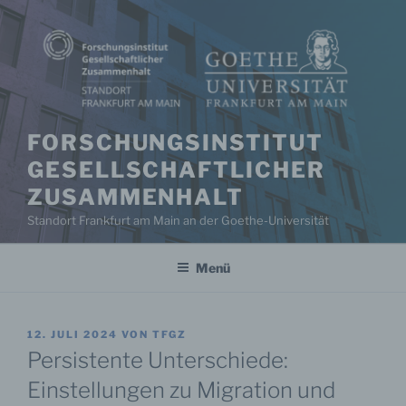
Zum
Inhalt
springen
FORSCHUNGSINSTITUT
GESELLSCHAFTLICHER
ZUSAMMENHALT
Standort Frankfurt am Main an der Goethe-Universität
Menü
VERÖFFENTLICHT
12. JULI 2024
VON
TFGZ
AM
Persistente Unterschiede:
Einstellungen zu Migration und