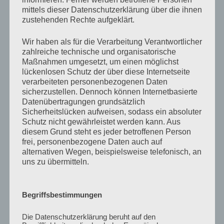
Beitrag
StreitClub #12 – Freiheit wählen
mittels dieser Datenschutzerklärung über die ihnen
zustehenden Rechte aufgeklärt.
Wir haben als für die Verarbeitung Verantwortlicher
zahlreiche technische und organisatorische
AKTUELLES VIDEO
Maßnahmen umgesetzt, um einen möglichst
lückenlosen Schutz der über diese Internetseite
verarbeiteten personenbezogenen Daten
sicherzustellen. Dennoch können Internetbasierte
Datenübertragungen grundsätzlich
Sicherheitslücken aufweisen, sodass ein absoluter
Schutz nicht gewährleistet werden kann. Aus
diesem Grund steht es jeder betroffenen Person
YouTube
ist deaktiviert.
✓ Zulassen
frei, personenbezogene Daten auch auf
Datenschutzbedingungen
alternativen Wegen, beispielsweise telefonisch, an
uns zu übermitteln.
Begriffsbestimmungen
AKTUELLE GALERIE
Die Datenschutzerklärung beruht auf den