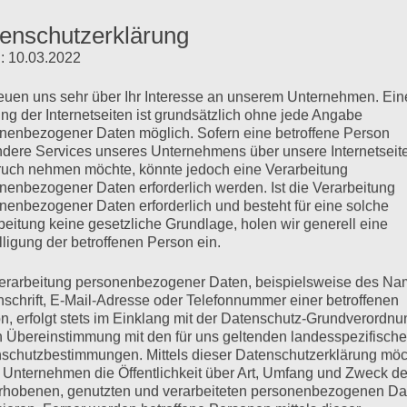
eiheit organisieren und schützen?
Konflikt“, 29.
enschutzerklärung
: 10.03.2022
Friedman
werden sich mit der Autorin
KOOPERATIO
itzenden von Bündnis 90/Die Grünen,
reuen uns sehr über Ihr Interesse an unserem Unternehmen. Ein
ng der Internetseiten ist grundsätzlich ohne jede Angabe
nenbezogener Daten möglich. Sofern eine betroffene Person
en und nach Antworten suchen.
dere Services unseres Unternehmens über unsere Internetseite
uch nehmen möchte, könnte jedoch eine Verarbeitung
aftliche Auseinandersetzung mit den
nenbezogener Daten erforderlich werden. Ist die Verarbeitung
t und Demokratie in der modernen Welt.
nenbezogener Daten erforderlich und besteht für eine solche
beitung keine gesetzliche Grundlage, holen wir generell eine
m nichts geringeres als Freiheit und
lligung der betroffenen Person ein.
erarbeitung personenbezogener Daten, beispielsweise des Na
nschrift, E-Mail-Adresse oder Telefonnummer einer betroffenen
n, erfolgt stets im Einklang mit der Datenschutz-Grundverordnu
s StreitClubs in voller
n Übereinstimmung mit den für uns geltenden landesspezifisch
schutzbestimmungen. Mittels dieser Datenschutzerklärung mö
MEDIENPAR
 Unternehmen die Öffentlichkeit über Art, Umfang und Zweck de
rhobenen, genutzten und verarbeiteten personenbezogenen Da