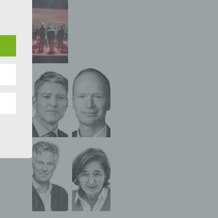
e
ng
hang
der
g, das