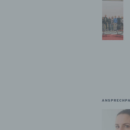
hränkung der Verarbeitung ist die Markierung gespeicherter
nenbezogener Daten mit dem Ziel, ihre künftige Verarbeitung
schränken.
ofiling
ling ist jede Art der automatisierten Verarbeitung personenbezo
, die darin besteht, dass diese personenbezogenen Daten ver
n, um bestimmte persönliche Aspekte, die sich auf eine natürli
n beziehen, zu bewerten, insbesondere, um Aspekte bezüglich
tsleistung, wirtschaftlicher Lage, Gesundheit, persönlicher Vorli
essen, Zuverlässigkeit, Verhalten, Aufenthaltsort oder Ortswechs
r natürlichen Person zu analysieren oder vorherzusagen.
ANSPRECHPA
seudonymisierung
onymisierung ist die Verarbeitung personenbezogener Daten i