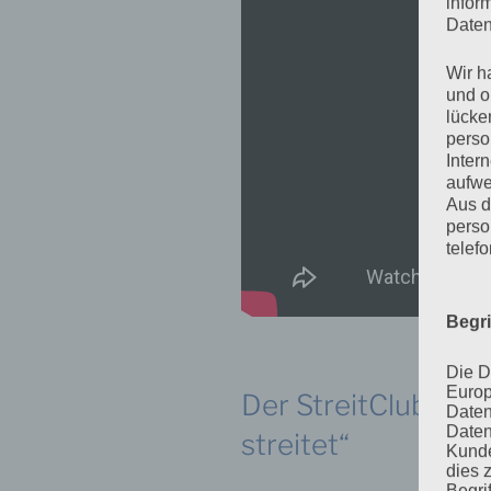
infor
Daten
Wir h
und o
lücke
perso
Inter
aufwe
Aus d
perso
telef
Begr
Die D
Europ
Der StreitClub – ei
Daten
Daten
streitet“
Kunde
dies 
Begrif