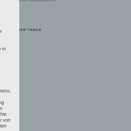
09.2021
NSPARTNER*INNEN
e
 in
mens,
ng
en
chte
TNER:
r von
ten