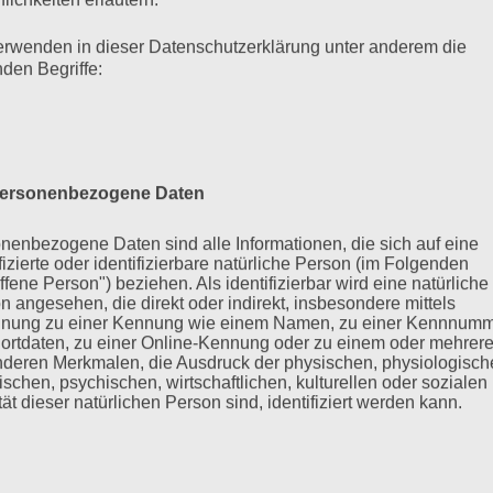
at des Frankfurter Standorts des
aftlicher Zusammenhalt (FGZ) an der
erwenden in dieser Datenschutzerklärung unter anderem die
t zu dem Transferprojekt
„Frankfurt
nden Begriffe:
nsferprojekt“ beschäftigt es sich nicht
inturm‘ zu erforschen. Viel mehr geht es
schaft in Kontakt zu treten
.
it drei unterschiedlichen Formaten, dem
ersonenbezogene Daten
nd „Kontrovers“ vermitteln,
wie wichtig
nenbezogene Daten sind alle Informationen, die sich auf eine
tiven Streits für gesellschaftlichen
ifizierte oder identifizierbare natürliche Person (im Folgenden
ffene Person") beziehen. Als identifizierbar wird eine natürliche
n angesehen, die direkt oder indirekt, insbesondere mittels
nung zu einer Kennung wie einem Namen, zu einer Kennnumm
 Formaten jenes, das dem Streit
ortdaten, zu einer Online-Kennung oder zu einem oder mehrer
Die Gastgeber Nicole Deitelhoff und
deren Merkmalen, die Ausdruck der physischen, physiologisch
Anspruch, Beispiele für konstruktiven
ischen, psychischen, wirtschaftlichen, kulturellen oder sozialen
tät dieser natürlichen Person sind, identifiziert werden kann.
sie auch von Schüler:innen unterstützt,
ch kommentieren, einordnen und co-
nde Schulklasse und auch die
 bleibender Eindruck entstehen,
wie