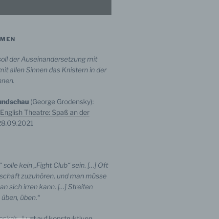
MMEN
oll der Auseinandersetzung mit
mit allen Sinnen das Knistern in der
nnen.
undschau
(George Grodensky):
 English Theatre: Spaß an der
 28.09.2021
 solle kein „Fight Club“ sein. […]
Oft
itschaft zuzuhören, und man müsse
an sich irren kann. […] Streiten
 üben, üben.“
ske): „Lust auf konstruktiven