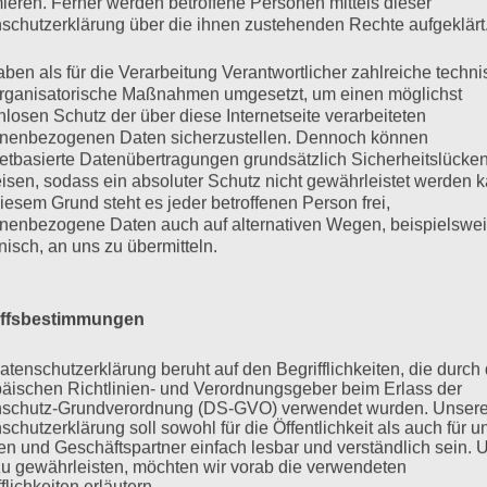
mieren. Ferner werden betroffene Personen mittels dieser
schutzerklärung über die ihnen zustehenden Rechte aufgeklärt
aben als für die Verarbeitung Verantwortlicher zahlreiche techn
rganisatorische Maßnahmen umgesetzt, um einen möglichst
BISHERIGE G
nlosen Schutz der über diese Internetseite verarbeiteten
nenbezogenen Daten sicherzustellen. Dennoch können
netbasierte Datenübertragungen grundsätzlich Sicherheitslücke
isen, sodass ein absoluter Schutz nicht gewährleistet werden k
iesem Grund steht es jeder betroffenen Person frei,
nenbezogene Daten auch auf alternativen Wegen, beispielswe
onisch, an uns zu übermitteln.
iffsbestimmungen
atenschutzerklärung beruht auf den Begrifflichkeiten, die durch
äischen Richtlinien- und Verordnungsgeber beim Erlass der
n Teil von „Frankfurt
schutz-Grundverordnung (DS-GVO) verwendet wurden. Unser
schutzerklärung soll sowohl für die Öffentlichkeit als auch für u
n und Geschäftspartner einfach lesbar und verständlich sein.
zu gewährleisten, möchten wir vorab die verwendeten
flichkeiten erläutern.