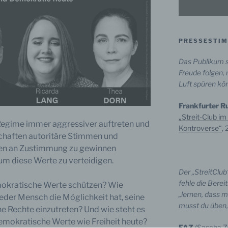
PRESSESTI
Das Publikum s
Freude folgen, 
Luft spüren kö
Frankfurter R
„Streit-Club im
e Regime immer aggressiver auftreten und
Kontroverse“
,
schaften autoritäre Stimmen und
nen an Zustimmung zu gewinnen
um diese Werte zu verteidigen.
Der „StreitClub“
fehle die Bere
okratische Werte schützen? Wie
„lernen, dass m
jeder Mensch die Möglichkeit hat, seine
musst du üben,
e Rechte einzutreten? Und wie steht es
mokratische Werte wie Freiheit heute?
FAZ
(Sascha Zo