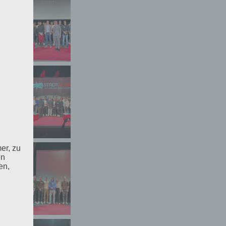
er, zu
en
en,