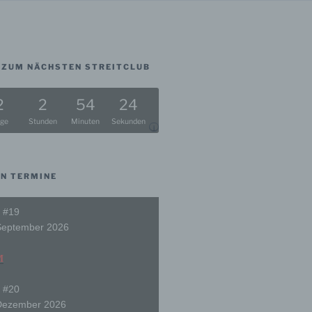
ZUM NÄCHSTEN STREITCLUB
2
2
54
23
ge
Stunden
Minuten
Sekunden
i
EN TERMINE
 #19
September 2026
M
 #20
Dezember 2026