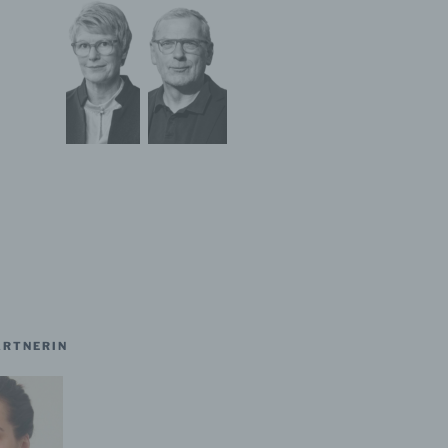
gener
wendet
che
eben,
el
RTNERIN
n