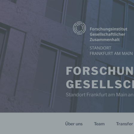
Zum
Inhalt
springen
FORSCHUN
GESELLSC
Standort Frankfurt am Main an
Über uns
Team
Transfer