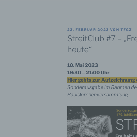
VERÖFFENTLICHT
23. FEBRUAR 2023
VON
TFGZ
AM
StreitClub #7 – „F
heute“
10. Mai 2023
19:30 – 21:00 Uhr
Hier gehts zur Aufzeichnung 
Sonderausgabe im Rahmen des 
Paulskirchenversammlung