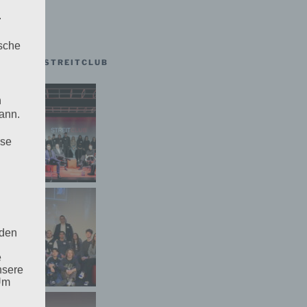
.
ische
ÄSTE IM STREITCLUB
n
ann.
ise
 den
e
nsere
 Um