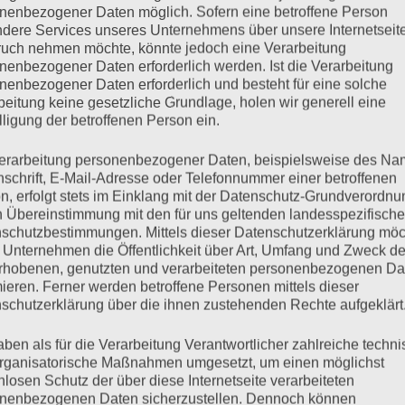
nenbezogener Daten möglich. Sofern eine betroffene Person
AKTUELLE G
dere Services unseres Unternehmens über unsere Internetseite
uch nehmen möchte, könnte jedoch eine Verarbeitung
nenbezogener Daten erforderlich werden. Ist die Verarbeitung
nenbezogener Daten erforderlich und besteht für eine solche
beitung keine gesetzliche Grundlage, holen wir generell eine
lligung der betroffenen Person ein.
erarbeitung personenbezogener Daten, beispielsweise des Na
nschrift, E-Mail-Adresse oder Telefonnummer einer betroffenen
n, erfolgt stets im Einklang mit der Datenschutz-Grundverordnu
n Übereinstimmung mit den für uns geltenden landesspezifisch
schutzbestimmungen. Mittels dieser Datenschutzerklärung mö
 Unternehmen die Öffentlichkeit über Art, Umfang und Zweck de
rhobenen, genutzten und verarbeiteten personenbezogenen Da
MEDIENECHO
mieren. Ferner werden betroffene Personen mittels dieser
schutzerklärung über die ihnen zustehenden Rechte aufgeklärt
Kolumne „Die 
uns einige Kri
aben als für die Verarbeitung Verantwortlicher zahlreiche techn
Tagesspiegel
rganisatorische Maßnahmen umgesetzt, um einen möglichst
Zum Beitrag
nlosen Schutz der über diese Internetseite verarbeiteten
nenbezogenen Daten sicherzustellen. Dennoch können