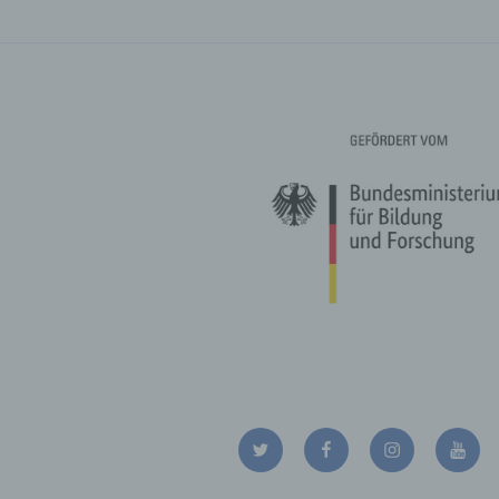
c) V
Verar
ausge
mit p
Organ
Verän
Offen
Berei
Lösch
d) E
Einsc
perso
einzu
Twitter
Facebook
Instagram
YouT