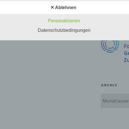
✕ Ablehnen
ersonenbezogene Daten
Personalisieren
nenbezogene Daten sind alle Informationen, die sich auf eine
Datenschutzbedingungen
ifizierte oder identifizierbare natürliche Person (im Folgenden
ffene Person") beziehen. Als identifizierbar wird eine natürliche
n angesehen, die direkt oder indirekt, insbesondere mittels
nung zu einer Kennung wie einem Namen, zu einer Kennnumm
ortdaten, zu einer Online-Kennung oder zu einem oder mehrer
deren Merkmalen, die Ausdruck der physischen, physiologisch
ischen, psychischen, wirtschaftlichen, kulturellen oder sozialen
tät dieser natürlichen Person sind, identifiziert werden kann.
ARCHIV
etroffene Person
Archiv
fene Person ist jede identifizierte oder identifizierbare natürlich
n, deren personenbezogene Daten von dem für die Verarbeitu
twortlichen verarbeitet werden.