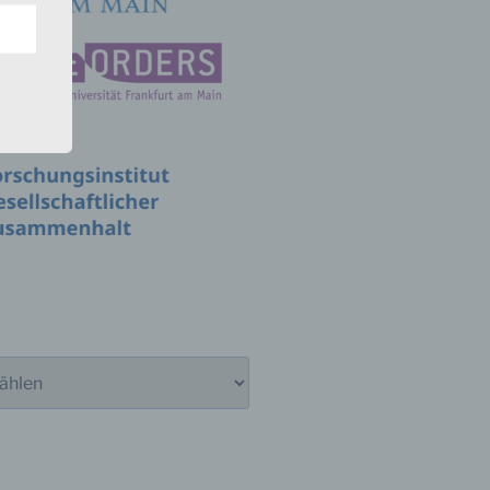
er, zu
en
en,
e
ng