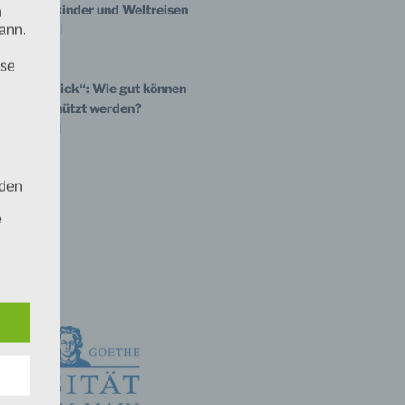
on, Enkelkinder und Weltreisen
n
gesspiegel
ann.
ise
Welt im Blick“: Wie gut können
Krieg geschützt werden?
gesspiegel
 den
e
nsere
 Um