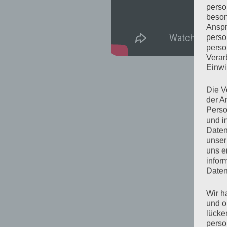
perso
beson
Anspr
perso
perso
Verar
Einwi
Die V
der A
Perso
und i
Daten
unser
uns e
infor
Daten
Wir h
und o
lücke
perso