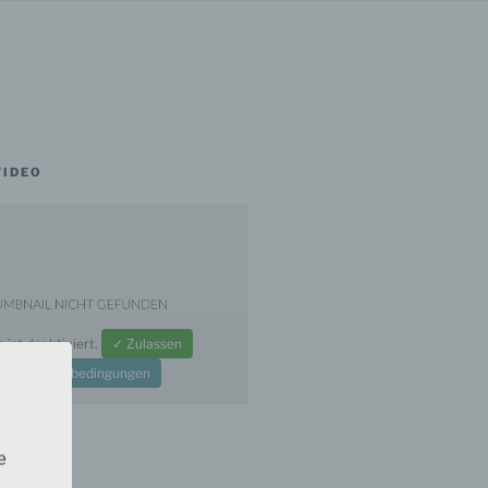
VIDEO
e
ist deaktiviert.
✓ Zulassen
atenschutzbedingungen
e