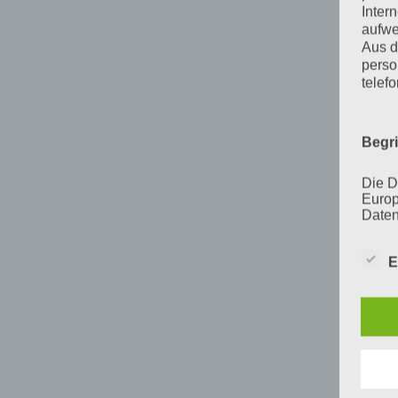
Inter
aufwe
Aus d
perso
telef
Begr
Die D
Europ
Daten
Daten
Kunde
E
dies 
Begrif
Wir v
folge