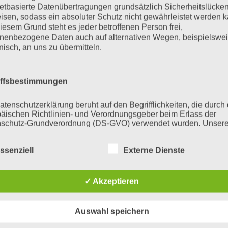
Über die Pensi
netbasierte Datenübertragungen grundsätzlich Sicherheitslücke
15.08.2024, Ta
isen, sodass ein absoluter Schutz nicht gewährleistet werden k
iesem Grund steht es jeder betroffenen Person frei,
Zum Beitrag
nenbezogene Daten auch auf alternativen Wegen, beispielswe
onisch, an uns zu übermitteln.
Kolumne „Die 
Zivilisten im 
11.08.2024, Ta
iffsbestimmungen
Zum Beitrag
atenschutzerklärung beruht auf den Begrifflichkeiten, die durch
äischen Richtlinien- und Verordnungsgeber beim Erlass der
schutz-Grundverordnung (DS-GVO) verwendet wurden. Unser
schutzerklärung soll sowohl für die Öffentlichkeit als auch für u
n und Geschäftspartner einfach lesbar und verständlich sein.
ssenziell
Externe Dienste
zu gewährleisten, möchten wir vorab die verwendeten
flichkeiten erläutern.
LINKS
✓ Akzeptieren
erwenden in dieser Datenschutzerklärung unter anderem die
nden Begriffe:
Auswahl speichern