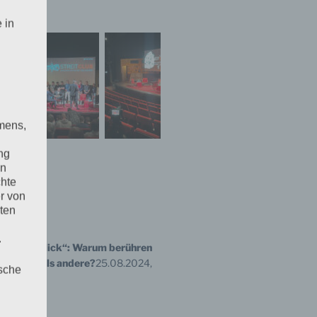
ALERIE
 in
mens,
ng
en
chte
r von
ten
.
Welt im Blick“: Warum berühren
ege mehr als andere?
25.08.2024,
ische