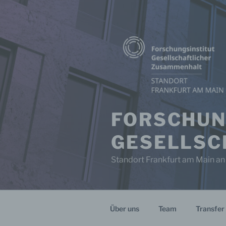
Zum
Inhalt
springen
FORSCHUN
GESELLSC
Standort Frankfurt am Main an
Über uns
Team
Transfer