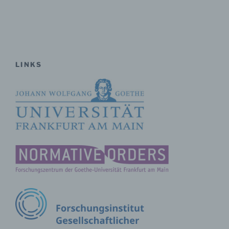
identifizierbare natürliche Person, deren
personenbezogene Daten von dem für die Verarbeitung
Verantwortlichen verarbeitet werden.
c) Verarbeitung
LINKS
Verarbeitung ist jeder mit oder ohne Hilfe
automatisierter Verfahren ausgeführte Vorgang oder
jede solche Vorgangsreihe im Zusammenhang mit
personenbezogenen Daten wie das Erheben, das
Erfassen, die Organisation, das Ordnen, die
Speicherung, die Anpassung oder Veränderung, das
Auslesen, das Abfragen, die Verwendung, die
Offenlegung durch Übermittlung, Verbreitung oder eine
andere Form der Bereitstellung, den Abgleich oder die
Verknüpfung, die Einschränkung, das Löschen oder die
Vernichtung.
d) Einschränkung der Verarbeitung