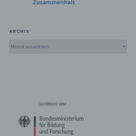
Einschränkung der Verarbeitung ist die Markierung
gespeicherter personenbezogener Daten mit dem Ziel,
ihre künftige Verarbeitung einzuschränken.
ARCHIV
e) Profiling
Archiv
Profiling ist jede Art der automatisierten Verarbeitung
personenbezogener Daten, die darin besteht, dass
diese personenbezogenen Daten verwendet werden,
um bestimmte persönliche Aspekte, die sich auf eine
natürliche Person beziehen, zu bewerten,
insbesondere, um Aspekte bezüglich Arbeitsleistung,
wirtschaftlicher Lage, Gesundheit, persönlicher
Vorlieben, Interessen, Zuverlässigkeit, Verhalten,
Aufenthaltsort oder Ortswechsel dieser natürlichen
Person zu analysieren oder vorherzusagen.
f) Pseudonymisierung