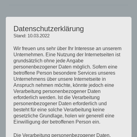
Beitragsnavigation
Vorheriger
ZURÜCK
Datenschutzerklärung
Beitrag
Stand: 10.03.2022
Aus der FGZ-Jahreskonferenz 2021 – Tag 2
Wir freuen uns sehr über Ihr Interesse an unserem
Nächster
WEITER
Unternehmen. Eine Nutzung der Internetseiten ist
Beitrag
Die Systemrelevanten und die Entbehrlichen:
grundsätzlich ohne jede Angabe
Gesellschaftliche Prioritäten in der Krise – FGZ live
personenbezogener Daten möglich. Sofern eine
betroffene Person besondere Services unseres
Unternehmens über unsere Internetseite in
Anspruch nehmen möchte, könnte jedoch eine
Verarbeitung personenbezogener Daten
erforderlich werden. Ist die Verarbeitung
personenbezogener Daten erforderlich und
AKTUELLES VIDEO
besteht für eine solche Verarbeitung keine
gesetzliche Grundlage, holen wir generell eine
Einwilligung der betroffenen Person ein.
Die Verarbeitung personenbezogener Daten,