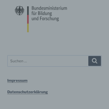
Zusammenhalt - Standort Frankfurt am Main an der
Goethe-Universität Frankfurt
Präsident Prof. Dr. Enrico Schleiff
Theodor-W.-Adorno-Platz 1
60323 Frankfurt am Main
Deutschland
Suche
Suche
+49 (0) 69 / 798-0
nach:
E-Mail: praesident@uni-frankfurt.de
Impressum
DE 114110511
Datenschutzerklärung
Cookies / SessionStorage / LocalStorage
Die Internetseiten verwenden teilweise so genannte