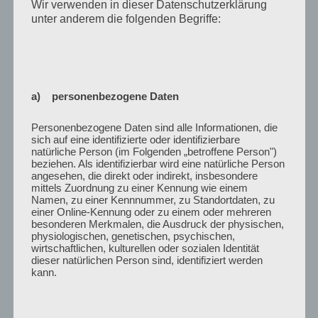
Wir verwenden in dieser Datenschutzerklärung
unter anderem die folgenden Begriffe:
a) personenbezogene Daten
Personenbezogene Daten sind alle Informationen, die
Projektleiter / Koordinator Teilinstitut
sich auf eine identifizierte oder identifizierbare
Frankfurt
natürliche Person (im Folgenden „betroffene Person")
beziehen. Als identifizierbar wird eine natürliche Person
angesehen, die direkt oder indirekt, insbesondere
KONTAKT
mittels Zuordnung zu einer Kennung wie einem
Namen, zu einer Kennnummer, zu Standortdaten, zu
schmelzle@em.uni-frankfurt.de
einer Online-Kennung oder zu einem oder mehreren
besonderen Merkmalen, die Ausdruck der physischen,
physiologischen, genetischen, psychischen,
+49 69 798-31447
wirtschaftlichen, kulturellen oder sozialen Identität
dieser natürlichen Person sind, identifiziert werden
kann.
KATEGORIEN
VERANSTALTUNGEN