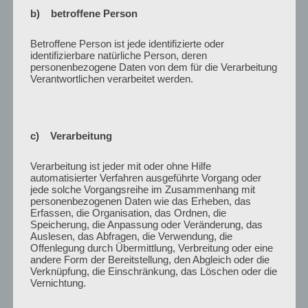
b) betroffene Person
SCHLAGWÖRTER
AUFTAKT
,
CLUSTER 1
,
GRUNDBEGRIFFE
,
ONLINE
,
THEORIEKOLLOQUIUM
,
WORKSHOP
Betroffene Person ist jede identifizierte oder
identifizierbare natürliche Person, deren
personenbezogene Daten von dem für die Verarbeitung
Verantwortlichen verarbeitet werden.
Beitragsnavigation
Vorheriger
ZURÜCK
Beitrag
[Open Access] Is Free Speech in Danger on
c) Verarbeitung
University Campus? Some Preliminary Evidence
from a Most Likely Case
Verarbeitung ist jeder mit oder ohne Hilfe
automatisierter Verfahren ausgeführte Vorgang oder
jede solche Vorgangsreihe im Zusammenhang mit
Nächster
WEITER
personenbezogenen Daten wie das Erheben, das
Beitrag
[Open Access] Gesellschaftlicher Zusammenhalt –
Erfassen, die Organisation, das Ordnen, die
Speicherung, die Anpassung oder Veränderung, das
Ein interdisziplinärer Dialog
Auslesen, das Abfragen, die Verwendung, die
Offenlegung durch Übermittlung, Verbreitung oder eine
andere Form der Bereitstellung, den Abgleich oder die
Verknüpfung, die Einschränkung, das Löschen oder die
Vernichtung.
AKTUELLES VIDEO