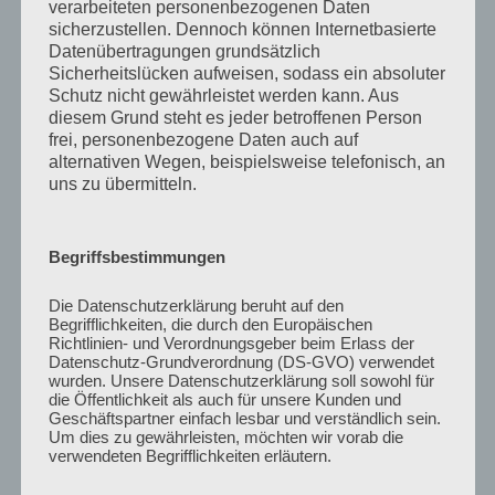
verarbeiteten personenbezogenen Daten
Frankfurt / Projektleiter
sicherzustellen. Dennoch können Internetbasierte
Datenübertragungen grundsätzlich
KONTAKT
Sicherheitslücken aufweisen, sodass ein absoluter
Schutz nicht gewährleistet werden kann. Aus
forst@em.uni-frankfurt.de
diesem Grund steht es jeder betroffenen Person
frei, personenbezogene Daten auch auf
+49 69 798-31541
alternativen Wegen, beispielsweise telefonisch, an
uns zu übermitteln.
Cord Schmelzle
Begriffsbestimmungen
Die Datenschutzerklärung beruht auf den
Begrifflichkeiten, die durch den Europäischen
Richtlinien- und Verordnungsgeber beim Erlass der
Datenschutz-Grundverordnung (DS-GVO) verwendet
wurden. Unsere Datenschutzerklärung soll sowohl für
die Öffentlichkeit als auch für unsere Kunden und
Geschäftspartner einfach lesbar und verständlich sein.
Um dies zu gewährleisten, möchten wir vorab die
verwendeten Begrifflichkeiten erläutern.