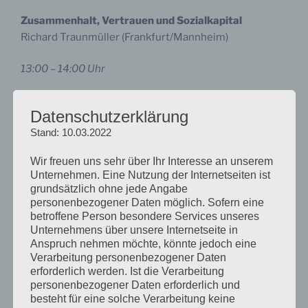
Zusammenhalt, Vertrauen und Sozialkapital
Richard Traunmüller (Frankfurt/Mannheim)
13:00 – 14:00 Uhr
Der Zusammenhalt moderner Gesellschaften:
Datenschutzerklärung
Sozialintegration multipler Spannungsverhältnisse
Stand: 10.03.2022
Uwe Schimank (Bremen)
Wir freuen uns sehr über Ihr Interesse an unserem
14:00 – 15:00 Uhr
Unternehmen. Eine Nutzung der Internetseiten ist
grundsätzlich ohne jede Angabe
Zusammenhalt und Konflikt
personenbezogener Daten möglich. Sofern eine
Nicole Deitelhoff (Frankfurt)
betroffene Person besondere Services unseres
Unternehmens über unsere Internetseite in
Anspruch nehmen möchte, könnte jedoch eine
Verarbeitung personenbezogener Daten
Kontakt
erforderlich werden. Ist die Verarbeitung
personenbezogener Daten erforderlich und
besteht für eine solche Verarbeitung keine