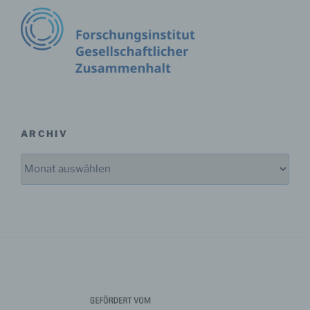
Einwilligung ist jede von der betroffenen Person
freiwillig für den bestimmten Fall in informierter Weise
und unmissverständlich abgegebene
Willensbekundung in Form einer Erklärung oder einer
sonstigen eindeutigen bestätigenden Handlung, mit der
die betroffene Person zu verstehen gibt, dass sie mit
der Verarbeitung der sie betreffenden
personenbezogenen Daten einverstanden ist.
ARCHIV
Archiv
Name und Anschrift des für die Verarbeitung
Verantwortlichen
Verantwortlicher im Sinne der Datenschutz-
Grundverordnung, sonstiger in den Mitgliedstaaten der
Europäischen Union geltenden Datenschutzgesetze
und anderer Bestimmungen mit
datenschutzrechtlichem Charakter ist die:
Forschungsinstitut Gesellschaftlicher