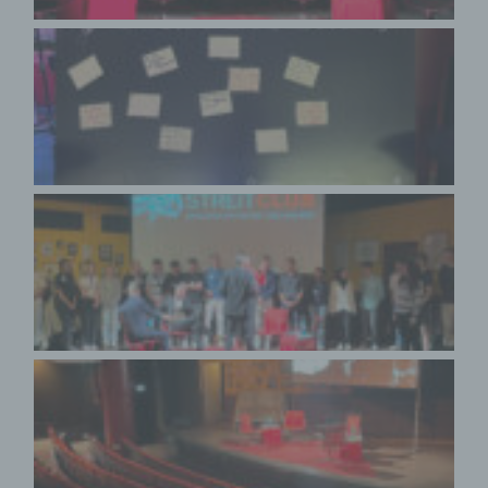
f) Pseudonymisierung
Pseudonymisierung ist die Verarbeitung
personenbezogener Daten in einer Weise, auf welche
die personenbezogenen Daten ohne Hinzuziehung
zusätzlicher Informationen nicht mehr einer
spezifischen betroffenen Person zugeordnet werden
können, sofern diese zusätzlichen Informationen
gesondert aufbewahrt werden und technischen und
organisatorischen Maßnahmen unterliegen, die
gewährleisten, dass die personenbezogenen Daten
nicht einer identifizierten oder identifizierbaren
natürlichen Person zugewiesen werden.
g) Verantwortlicher oder für die Verarbeitung
Verantwortlicher
Verantwortlicher oder für die Verarbeitung
Verantwortlicher ist die natürliche oder juristische
Person, Behörde, Einrichtung oder andere Stelle, die