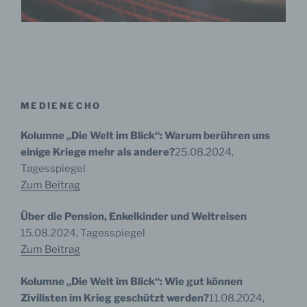
allein oder gemeinsam mit anderen über die Zwecke
und Mittel der Verarbeitung von personenbezogenen
Daten entscheidet. Sind die Zwecke und Mittel dieser
Verarbeitung durch das Unionsrecht oder das Recht
der Mitgliedstaaten vorgegeben, so kann der
Verantwortliche beziehungsweise können die
bestimmten Kriterien seiner Benennung nach dem
Unionsrecht oder dem Recht der Mitgliedstaaten
vorgesehen werden.
MEDIENECHO
Kolumne „Die Welt im Blick“: Warum berühren uns
einige Kriege mehr als andere?
25.08.2024,
h) Auftragsverarbeiter
Tagesspiegel
Auftragsverarbeiter ist eine natürliche oder juristische
Zum Beitrag
Person, Behörde, Einrichtung oder andere Stelle, die
personenbezogene Daten im Auftrag des
Über die Pension, Enkelkinder und Weltreisen
Verantwortlichen verarbeitet.
15.08.2024, Tagesspiegel
Zum Beitrag
i) Empfänger
Kolumne „Die Welt im Blick“: Wie gut können
Zivilisten im Krieg geschützt werden?
11.08.2024,
Empfänger ist eine natürliche oder juristische Person,