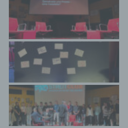
und unmissverständlich abgegebene
Willensbekundung in Form einer Erklärung oder einer
sonstigen eindeutigen bestätigenden Handlung, mit der
die betroffene Person zu verstehen gibt, dass sie mit
der Verarbeitung der sie betreffenden
personenbezogenen Daten einverstanden ist.
Name und Anschrift des für die Verarbeitung
Verantwortlichen
Verantwortlicher im Sinne der Datenschutz-
Grundverordnung, sonstiger in den Mitgliedstaaten der
Europäischen Union geltenden Datenschutzgesetze
und anderer Bestimmungen mit
datenschutzrechtlichem Charakter ist die:
Forschungsinstitut Gesellschaftlicher
Zusammenhalt - Standort Frankfurt am Main an der
Goethe-Universität Frankfurt