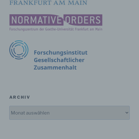
Durch den Einsatz von Cookies kann den Nutzern
dieser Internetseite nutzerfreundlichere Services
bereitstellen, die ohne die Cookie-Setzung nicht
möglich wären.
Mittels eines Cookies können die Informationen
und Angebote auf unserer Internetseite im Sinne
des Benutzers optimiert werden. Cookies
ermöglichen uns, wie bereits erwähnt, die
Benutzer unserer Internetseite wiederzuerkennen.
Zweck dieser Wiedererkennung ist es, den
Nutzern die Verwendung unserer Internetseite zu
erleichtern. Der Benutzer einer Internetseite, die
Cookies verwendet, muss beispielsweise nicht bei
jedem Besuch der Internetseite erneut seine
ARCHIV
Zugangsdaten eingeben, weil dies von der
Internetseite und dem auf dem Computersystem
Archiv
des Benutzers abgelegten Cookie übernommen
wird. Ein weiteres Beispiel ist das Cookie eines
Warenkorbes im Online-Shop. Der Online-Shop
merkt sich die Artikel, die ein Kunde in den
virtuellen Warenkorb gelegt hat, über ein Cookie.