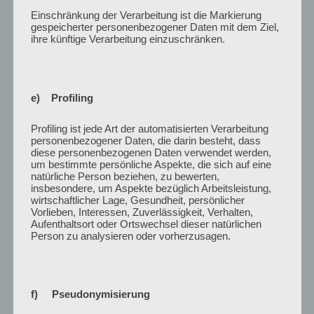
Einschränkung der Verarbeitung ist die Markierung
09:30 – 11:15 Uhr
gespeicherter personenbezogener Daten mit dem Ziel,
ihre künftige Verarbeitung einzuschränken.
Arbeitsgruppen zu Themenschwerpunkten
Arbeitsgruppen-Sessions zu den Themenfeldern
e) Profiling
11:30 – 13:00 Uhr
Profiling ist jede Art der automatisierten Verarbeitung
Fortsetzung interne Verständigung zum
personenbezogener Daten, die darin besteht, dass
Fortsetzungsantrag
diese personenbezogenen Daten verwendet werden,
um bestimmte persönliche Aspekte, die sich auf eine
Vorstellung und Diskussion der Ergebnisse aus den
natürliche Person beziehen, zu bewerten,
Arbeitsgruppen
insbesondere, um Aspekte bezüglich Arbeitsleistung,
wirtschaftlicher Lage, Gesundheit, persönlicher
Vorlieben, Interessen, Zuverlässigkeit, Verhalten,
Aufenthaltsort oder Ortswechsel dieser natürlichen
Person zu analysieren oder vorherzusagen.
Kontakt
Dr. Taylan Yildiz
f) Pseudonymisierung