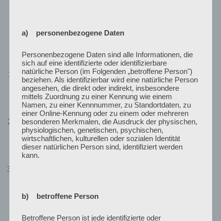
Erwartungen
16:00 – 17:30 Uhr
a) personenbezogene Daten
Parallele Panelsessions D:
Personenbezogene Daten sind alle Informationen, die
sich auf eine identifizierte oder identifizierbare
natürliche Person (im Folgenden „betroffene Person")
Zusammenhaltskonflikte sozialer (Groß-)Gruppen:
beziehen. Als identifizierbar wird eine natürliche Person
Strukturen, Ideologien, Identitäten und
angesehen, die direkt oder indirekt, insbesondere
mittels Zuordnung zu einer Kennung wie einem
Bewertungen
Namen, zu einer Kennnummer, zu Standortdaten, zu
Chair:
Anne Speer (TI Bremen)
einer Online-Kennung oder zu einem oder mehreren
besonderen Merkmalen, die Ausdruck der physischen,
Klimakrise, ökologische Wende und
physiologischen, genetischen, psychischen,
Herausforderungen für den gesellschaftlichen
wirtschaftlichen, kulturellen oder sozialen Identität
Zusammenhalt
dieser natürlichen Person sind, identifiziert werden
kann.
Chair:
Dr. Axel Salheiser (TI Jena)
Schlaglichter auf den gesellschaftlichen
Zusammenhalt
Chair:
Tim Schröder (TI Bremen)
b) betroffene Person
17:30 – 19:00 Uhr
Betroffene Person ist jede identifizierte oder