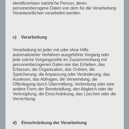
identifizierbare natürliche Person, deren
personenbezogene Daten von dem für die Verarbeitung
Podium zu „Zusammenhalt und Krieg“
Verantwortlichen verarbeitet werden.
Prof. Dr. Heiko Pleines (Stellvertretender Direktor &
Leiter der Abteilung Politik & Wirtschaft der
Forschungsstelle Osteuropa an der Universität
c) Verarbeitung
Bremen)
Yana Lysenko (Universität Bremen, Forschungsstelle
Verarbeitung ist jeder mit oder ohne Hilfe
Osteuropa)
automatisierter Verfahren ausgeführte Vorgang oder
Dr. Jan Matti Dollbaum (TI Bremen)
jede solche Vorgangsreihe im Zusammenhang mit
personenbezogenen Daten wie das Erheben, das
Moderation:
Dr. Taylan Yildiz (FGZ
Erfassen, die Organisation, das Ordnen, die
Forschungskoordination)
Speicherung, die Anpassung oder Veränderung, das
Auslesen, das Abfragen, die Verwendung, die
Offenlegung durch Übermittlung, Verbreitung oder eine
andere Form der Bereitstellung, den Abgleich oder die
Samstag, 16. Juli 2022
Verknüpfung, die Einschränkung, das Löschen oder die
Vernichtung.
09:00 – 09:30 Uhr
Verständigung zum Fortsetzungsantrag
d) Einschränkung der Verarbeitung
Austausch im Plenum und Bildung von Arbeitsgruppen