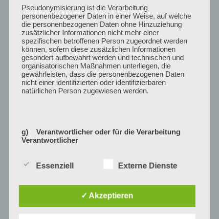
Pseudonymisierung ist die Verarbeitung
personenbezogener Daten in einer Weise, auf welche
die personenbezogenen Daten ohne Hinzuziehung
zusätzlicher Informationen nicht mehr einer
spezifischen betroffenen Person zugeordnet werden
können, sofern diese zusätzlichen Informationen
gesondert aufbewahrt werden und technischen und
organisatorischen Maßnahmen unterliegen, die
gewährleisten, dass die personenbezogenen Daten
nicht einer identifizierten oder identifizierbaren
natürlichen Person zugewiesen werden.
g) Verantwortlicher oder für die Verarbeitung
Verantwortlicher
Verantwortlicher oder für die Verarbeitung
Essenziell
Externe Dienste
Verantwortlicher ist die natürliche oder juristische
Person, Behörde, Einrichtung oder andere Stelle, die
allein oder gemeinsam mit anderen über die Zwecke
Forschungskoordinator
und Mittel der Verarbeitung von personenbezogenen
✓ Akzeptieren
Daten entscheidet. Sind die Zwecke und Mittel dieser
Verarbeitung durch das Unionsrecht oder das Recht
KONTAKT