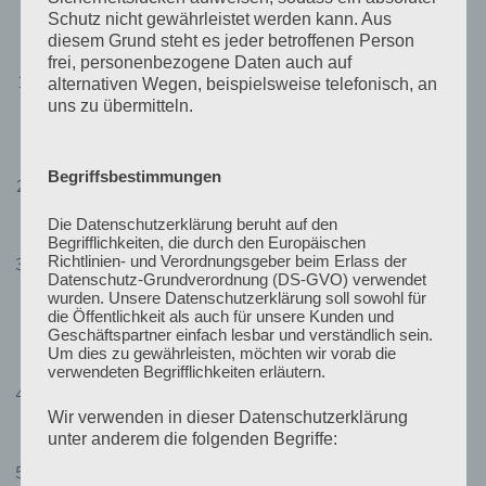
Schutz nicht gewährleistet werden kann. Aus
Parallele Panelsessions C:
diesem Grund steht es jeder betroffenen Person
frei, personenbezogene Daten auch auf
Soziale Beziehungen & gesellschaftlicher
alternativen Wegen, beispielsweise telefonisch, an
uns zu übermitteln.
Zusammenhalt – Erste Analysen für den Bericht des
Zusammenhaltspanel, Welle 1
Chair:
Dr. Jean-Yves Gerlitz (FGZ Datenzentrum)
Begriffsbestimmungen
Konflikte in und um Nachbarschaften und Raum
Chairs:
Dr. Angelina Göb (TI Hannover)
&
Dr. Jonas Rees
Die Datenschutzerklärung beruht auf den
(TI Bielefeld)
Begrifflichkeiten, die durch den Europäischen
Richtlinien- und Verordnungsgeber beim Erlass der
Gesellschaftlicher Zusammenhalt im Licht multipler
Datenschutz-Grundverordnung (DS-GVO) verwendet
Aus- und Einschlüsse: Ausgewählte Beiträge aus
wurden. Unsere Datenschutzerklärung soll sowohl für
die Öffentlichkeit als auch für unsere Kunden und
dem gleichnamigen FGZ-Sammelband i.E.
Geschäftspartner einfach lesbar und verständlich sein.
Chairs:
Dr. Alexander Yendell (TI Leipzig)
&
Dr. Axel
Um dies zu gewährleisten, möchten wir vorab die
Salheiser (TI Jena)
verwendeten Begrifflichkeiten erläutern.
P-Ost-koloniale Kritik: Koloniale Konjunkturen nach
Wir verwenden in dieser Datenschutzerklärung
der Wende
unter anderem die folgenden Begriffe:
Chair:
Dr. Felix Axster (TI Berlin)
Ausschuss Transfer – Arbeitstreffen zu Rolle &