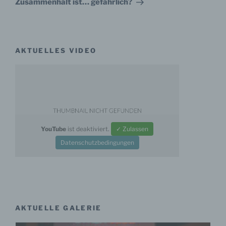
Zusammenhalt ist… gefährlich?
bestimmten Untersuchungsauftrags nach dem
Unionsrecht oder dem Recht der Mitgliedstaaten
möglicherweise personenbezogene Daten erhalten,
gelten jedoch nicht als Empfänger.
AKTUELLES VIDEO
j) Dritter
Dritter ist eine natürliche oder juristische Person,
Behörde, Einrichtung oder andere Stelle außer der
betroffenen Person, dem Verantwortlichen, dem
Auftragsverarbeiter und den Personen, die unter der
YouTube
ist deaktiviert.
✓ Zulassen
unmittelbaren Verantwortung des Verantwortlichen oder
des Auftragsverarbeiters befugt sind, die
Datenschutzbedingungen
personenbezogenen Daten zu verarbeiten.
k) Einwilligung
AKTUELLE GALERIE
Einwilligung ist jede von der betroffenen Person
freiwillig für den bestimmten Fall in informierter Weise