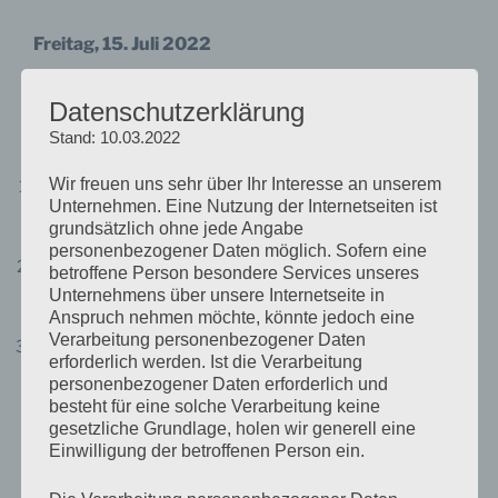
Freitag, 15. Juli 2022
09:00 – 10:30 Uhr
Datenschutzerklärung
Parallele Panelsessions A
Stand: 10.03.2022
Wir freuen uns sehr über Ihr Interesse an unserem
Das Soziale-Orte-Konzept. Zusammenhalt in einer
Unternehmen. Eine Nutzung der Internetseiten ist
vulnerablen Gesellschaft
grundsätzlich ohne jede Angabe
Chair:
Prof. Dr. Uwe Schimank (TI Bremen)
personenbezogener Daten möglich. Sofern eine
Wer hält mit wem zusammen? Über Marginalisierung
betroffene Person besondere Services unseres
in einer offenen Gesellschaft
Unternehmens über unsere Internetseite in
Anspruch nehmen möchte, könnte jedoch eine
Chair:
Dr. Janine Dieckmann (TI Jena)
Verarbeitung personenbezogener Daten
Gefährdung gesellschaftlichen Zusammenhalts
erforderlich werden. Ist die Verarbeitung
durch den Rechtspopulismus?
personenbezogener Daten erforderlich und
Chair:
Prof. Dr. Patrick Sachweh (TI Bremen)
besteht für eine solche Verarbeitung keine
gesetzliche Grundlage, holen wir generell eine
Einwilligung der betroffenen Person ein.
10:45 – 12:15 Uhr