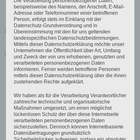
Die Verarbeitung personenbezogener Daten,
Parallele Panelsessions B:
beispielsweise des Namens, der Anschrift, E-Mail-
Adresse oder Telefonnummer einer betroffenen
Zusammenhalt lernen
Person, erfolgt stets im Einklang mit der
Chair:
Baris Ertugrul (TI Bielefeld)
Datenschutz-Grundverordnung und in
Soziale Medien und Gesellschaftlicher
Übereinstimmung mit den für uns geltenden
landesspezifischen Datenschutzbestimmungen.
Zusammenhalt
Mittels dieser Datenschutzerklärung möchte unser
Chairs:
Dr. Felix Münch
&
Jan Rau
(beide TI Hamburg)
Unternehmen die Öffentlichkeit über Art, Umfang
Zivilgesellschaftliche Verantwortungsübernahme
und Zweck der von uns erhobenen, genutzten und
auf lokaler Ebene – wissenschaftliche und
verarbeiteten personenbezogenen Daten
anwendungsorientierte Perspektiven
informieren. Ferner werden betroffene Personen
mittels dieser Datenschutzerklärung über die ihnen
Chair:
PD Dr.-Ing. Sylvia Herrmann (TI Hannover)
zustehenden Rechte aufgeklärt.
13:15 – 14:15 Uhr
Wir haben als für die Verarbeitung Verantwortlicher
zahlreiche technische und organisatorische
Keynote: Demokratie, Zusammenhalt und
Maßnahmen umgesetzt, um einen möglichst
Regression
lückenlosen Schutz der über diese Internetseite
Prof. Dr. Rainer Forst (TI Frankfurt am Main)
verarbeiteten personenbezogenen Daten
sicherzustellen. Dennoch können Internetbasierte
Datenübertragungen grundsätzlich
14:15 – 15:45 Uhr
Sicherheitslücken aufweisen, sodass ein absoluter