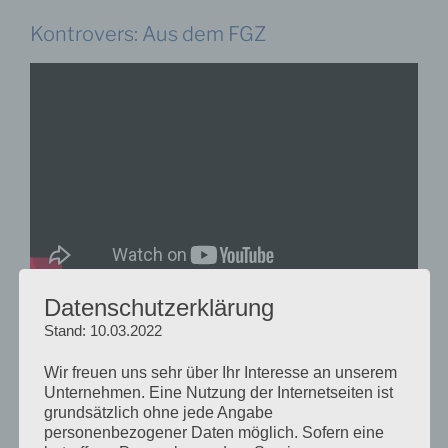
Kontrovers: Aus dem FGZ
Datenschutzerklärung
Podiumsdiskussion des FGZ-Standorts Frankfurt vom
Stand: 10.03.2022
27.01.2022 im Rahmen der Reihe „
Kontrovers: Aus
dem FGZ
„
Wir freuen uns sehr über Ihr Interesse an unserem
Unternehmen. Eine Nutzung der Internetseiten ist
Teilnehmer:innen:
grundsätzlich ohne jede Angabe
Prof. Dr. Daniela Grunow
(FGZ-Standort Frankfurt,
personenbezogener Daten möglich. Sofern eine