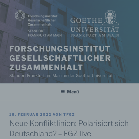
Zum
Inhalt
springen
FORSCHUNGSINSTITUT
GESELLSCHAFTLICHER
ZUSAMMENHALT
Standort Frankfurt am Main an der Goethe-Universität
Menü
VERÖFFENTLICHT
16. FEBRUAR 2022
VON
TFGZ
AM
Neue Konfliktlinien: Polarisiert sich
Deutschland? – FGZ live