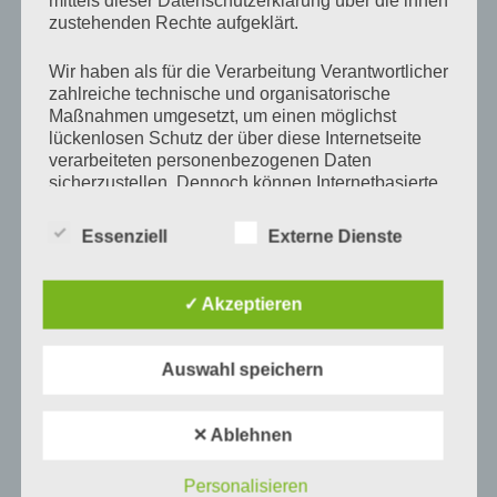
mittels dieser Datenschutzerklärung über die ihnen
zustehenden Rechte aufgeklärt.
Nächster
WEITER
Beitrag
StreitClub #2 – „Deutschland – ein gespaltenes
Wir haben als für die Verarbeitung Verantwortlicher
Land?“
zahlreiche technische und organisatorische
Maßnahmen umgesetzt, um einen möglichst
lückenlosen Schutz der über diese Internetseite
verarbeiteten personenbezogenen Daten
sicherzustellen. Dennoch können Internetbasierte
NEUE KONFLIKTLINIEN: POLARISIERT SICH
Datenübertragungen grundsätzlich
DEUTSCHLAND? – FGZ LIVE
Sicherheitslücken aufweisen, sodass ein absoluter
Essenziell
Externe Dienste
Schutz nicht gewährleistet werden kann. Aus
Video-
diesem Grund steht es jeder betroffenen Person
Player
frei, personenbezogene Daten auch auf
✓ Akzeptieren
alternativen Wegen, beispielsweise telefonisch, an
uns zu übermitteln.
Auswahl speichern
Begriffsbestimmungen
✕ Ablehnen
Die Datenschutzerklärung beruht auf den
00:00
01:30:10
Begrifflichkeiten, die durch den Europäischen
Personalisieren
Richtlinien- und Verordnungsgeber beim Erlass der