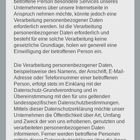
Goethe-Universität Frankfurt)
betroffene Person besondere Services unseres
Unternehmens über unsere Internetseite in
Prof. Dr. Andreas Zick
(FGZ-Standort Bielefeld,
Anspruch nehmen möchte, könnte jedoch eine
Universität Bielefeld)
Verarbeitung personenbezogener Daten
erforderlich werden. Ist die Verarbeitung
Moderation:
Dr. Heike List
(FGZ-Standort Frankfurt,
personenbezogener Daten erforderlich und
Goethe-Universität Frankfurt)
besteht für eine solche Verarbeitung keine
gesetzliche Grundlage, holen wir generell eine
Einwilligung der betroffenen Person ein.
Die Verarbeitung personenbezogener Daten,
KATEGORIEN
KONTROVERS
,
VERANSTALTUNGEN
beispielsweise des Namens, der Anschrift, E-Mail-
Adresse oder Telefonnummer einer betroffenen
SCHLAGWÖRTER
ANDREAS ZICK
,
DANIELA GRUNOW
,
HEIKE LIST
,
Person, erfolgt stets im Einklang mit der
KONFLIKTLINIEN
,
PODIUMSDISKUSSION
,
Datenschutz-Grundverordnung und in
POLARISIERUNG
,
STREIT
Übereinstimmung mit den für uns geltenden
landesspezifischen Datenschutzbestimmungen.
Mittels dieser Datenschutzerklärung möchte unser
Unternehmen die Öffentlichkeit über Art, Umfang
Beitragsnavigation
und Zweck der von uns erhobenen, genutzten und
Vorheriger
ZURÜCK
verarbeiteten personenbezogenen Daten
Beitrag
informieren. Ferner werden betroffene Personen
Making of „FGZ Tapes Episode I“