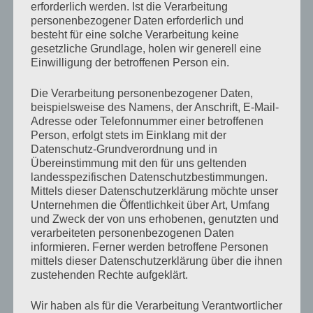
Kompromissbereitschaft gingen verloren und
erforderlich werden. Ist die Verarbeitung
Konflikte würden immer häufiger gewaltsam
personenbezogener Daten erforderlich und
besteht für eine solche Verarbeitung keine
ausgetragen. Das „Auseinanderdriften der
gesetzliche Grundlage, holen wir generell eine
Gesellschaft“ wird darüber hinaus in einer
Einwilligung der betroffenen Person ein.
unüberbrückbar werdenden Kluft zwischen Arm und
Reich, regional ungleichen Lebensverhältnissen sowie
Die Verarbeitung personenbezogener Daten,
fehlenden Bildungs- und Aufstiegschancen
beispielsweise des Namens, der Anschrift, E-Mail-
diagnostiziert.
Adresse oder Telefonnummer einer betroffenen
Person, erfolgt stets im Einklang mit der
Datenschutz-Grundverordnung und in
„Kontrovers:
weiterlesen
Übereinstimmung mit den für uns geltenden
aus
landesspezifischen Datenschutzbestimmungen.
dem
Mittels dieser Datenschutzerklärung möchte unser
AKTUELLES VIDEO
FGZ
Unternehmen die Öffentlichkeit über Art, Umfang
und Zweck der von uns erhobenen, genutzten und
–
verarbeiteten personenbezogenen Daten
„Neue
informieren. Ferner werden betroffene Personen
Konfliktlinien:
mittels dieser Datenschutzerklärung über die ihnen
Polarisiert
zustehenden Rechte aufgeklärt.
sich
Deutschland?““
Wir haben als für die Verarbeitung Verantwortlicher
YouTube
ist deaktiviert.
✓ Zulassen