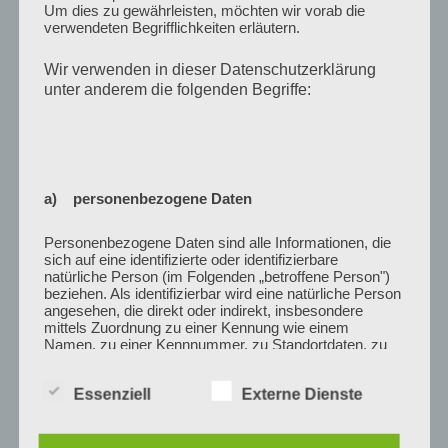
Um dies zu gewährleisten, möchten wir vorab die
verwendeten Begrifflichkeiten erläutern.
Wir verwenden in dieser Datenschutzerklärung
unter anderem die folgenden Begriffe:
a) personenbezogene Daten
Personenbezogene Daten sind alle Informationen, die
sich auf eine identifizierte oder identifizierbare
natürliche Person (im Folgenden „betroffene Person")
beziehen. Als identifizierbar wird eine natürliche Person
angesehen, die direkt oder indirekt, insbesondere
mittels Zuordnung zu einer Kennung wie einem
Namen, zu einer Kennnummer, zu Standortdaten, zu
einer Online-Kennung oder zu einem oder mehreren
besonderen Merkmalen, die Ausdruck der physischen,
Essenziell
Externe Dienste
physiologischen, genetischen, psychischen,
wirtschaftlichen, kulturellen oder sozialen Identität
dieser natürlichen Person sind, identifiziert werden
kann.