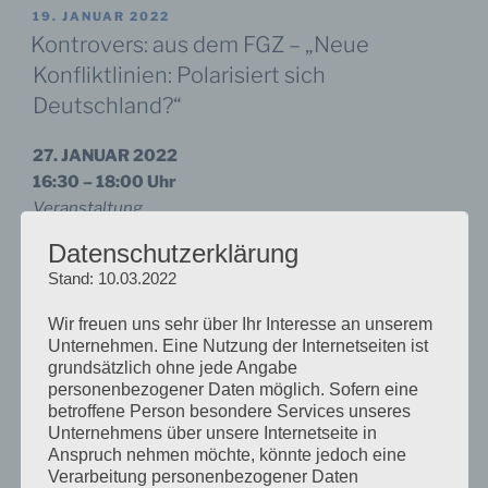
VERÖFFENTLICHT
19. JANUAR 2022
AM
Kontrovers: aus dem FGZ – „Neue
Konfliktlinien: Polarisiert sich
Deutschland?“
27. JANUAR 2022
16:30 – 18:00 Uhr
Veranstaltung
Datenschutzerklärung
Die in Politik und Öffentlichkeit artikulierte Sorge um
Stand: 10.03.2022
eine gesellschaftliche Polarisierung umfasst
verschiedene Annahmen: Politische Streitfragen zu
Wir freuen uns sehr über Ihr Interesse an unserem
Pandemiebekämpfung, Klima-, Gender- und
Unternehmen. Eine Nutzung der Internetseiten ist
Migrationspolitik würden zunehmend verhärtet
grundsätzlich ohne jede Angabe
geführt, Meinungen und Einstellungen, Gruppen und
personenbezogener Daten möglich. Sofern eine
betroffene Person besondere Services unseres
Parteien stünden sich dabei unversöhnlich bis
Unternehmens über unsere Internetseite in
feindschaftlich gegenüber und radikalisierten sich.
Anspruch nehmen möchte, könnte jedoch eine
Wechselseitiges Vertrauen und
Verarbeitung personenbezogener Daten