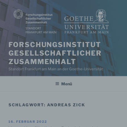
Zum
Inhalt
springen
FORSCHUNGSINSTITUT
GESELLSCHAFTLICHER
ZUSAMMENHALT
Standort Frankfurt am Main an der Goethe-Universität
Menü
SCHLAGWORT:
ANDREAS ZICK
VERÖFFENTLICHT
16. FEBRUAR 2022
AM