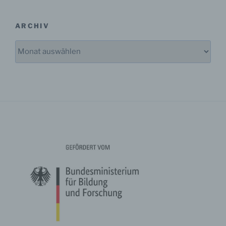
Aufenthaltsort oder Ortswechsel dieser natürlichen
Person zu analysieren oder vorherzusagen.
ARCHIV
Archiv
f) Pseudonymisierung
Pseudonymisierung ist die Verarbeitung
personenbezogener Daten in einer Weise, auf welche
die personenbezogenen Daten ohne Hinzuziehung
zusätzlicher Informationen nicht mehr einer
spezifischen betroffenen Person zugeordnet werden
können, sofern diese zusätzlichen Informationen
gesondert aufbewahrt werden und technischen und
organisatorischen Maßnahmen unterliegen, die
gewährleisten, dass die personenbezogenen Daten
nicht einer identifizierten oder identifizierbaren
natürlichen Person zugewiesen werden.
g) Verantwortlicher oder für die Verarbeitung
Verantwortlicher