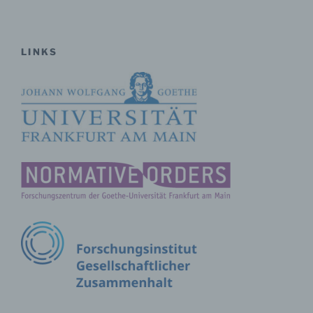
Verknüpfung, die Einschränkung, das Löschen oder die
Vernichtung.
LINKS
d) Einschränkung der Verarbeitung
Einschränkung der Verarbeitung ist die Markierung
gespeicherter personenbezogener Daten mit dem Ziel,
ihre künftige Verarbeitung einzuschränken.
e) Profiling
Profiling ist jede Art der automatisierten Verarbeitung
personenbezogener Daten, die darin besteht, dass
diese personenbezogenen Daten verwendet werden,
um bestimmte persönliche Aspekte, die sich auf eine
natürliche Person beziehen, zu bewerten,
insbesondere, um Aspekte bezüglich Arbeitsleistung,
wirtschaftlicher Lage, Gesundheit, persönlicher
Vorlieben, Interessen, Zuverlässigkeit, Verhalten,