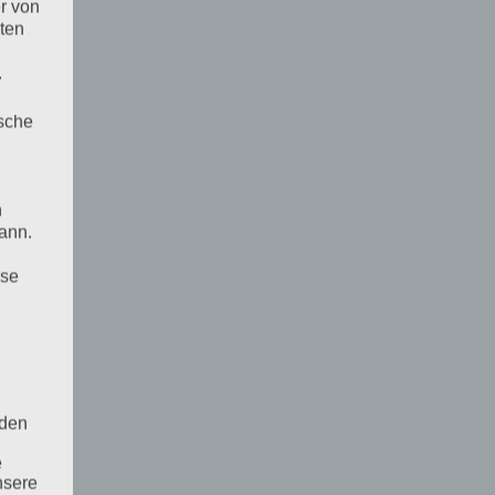
r von
ten
.
ische
n
ann.
ise
 den
e
nsere