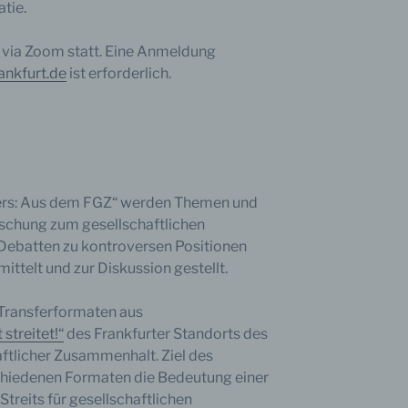
tie.
inschränkung der Verarbeitung
e via Zoom statt. Eine Anmeldung
hränkung der Verarbeitung ist die Markierung gespeicherter
ankfurt.de
ist erforderlich.
nenbezogener Daten mit dem Ziel, ihre künftige Verarbeitung
schränken.
ofiling
vers: Aus dem FGZ“ werden Themen und
rschung zum gesellschaftlichen
ling ist jede Art der automatisierten Verarbeitung personenbezo
, die darin besteht, dass diese personenbezogenen Daten ver
Debatten zu kontroversen Positionen
n, um bestimmte persönliche Aspekte, die sich auf eine natürli
mittelt und zur Diskussion gestellt.
n beziehen, zu bewerten, insbesondere, um Aspekte bezüglich
tsleistung, wirtschaftlicher Lage, Gesundheit, persönlicher Vorli
essen, Zuverlässigkeit, Verhalten, Aufenthaltsort oder Ortswechs
i Transferformaten aus
r natürlichen Person zu analysieren oder vorherzusagen.
 streitet!“
des Frankfurter Standorts des
ftlicher Zusammenhalt. Ziel des
rschiedenen Formaten die Bedeutung einer
Streits für gesellschaftlichen
seudonymisierung