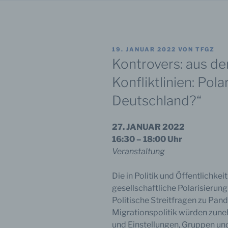
VERÖFFENTLICHT
19. JANUAR 2022
VON
TFGZ
AM
Kontrovers: aus d
Konfliktlinien: Polar
Deutschland?“
27. JANUAR 2022
16:30 – 18:00 Uhr
Veranstaltung
Die in Politik und Öffentlichkei
gesellschaftliche Polarisieru
Politische Streitfragen zu Pa
Migrationspolitik würden zun
und Einstellungen, Gruppen und