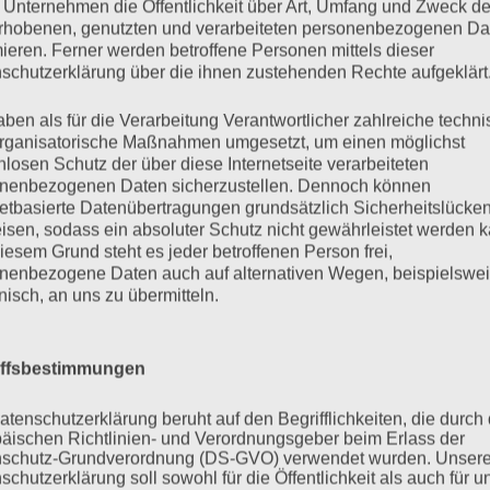
 Unternehmen die Öffentlichkeit über Art, Umfang und Zweck de
rhobenen, genutzten und verarbeiteten personenbezogenen Da
mieren. Ferner werden betroffene Personen mittels dieser
schutzerklärung über die ihnen zustehenden Rechte aufgeklärt
m FGZ“ wollen wir diese Thesen
 diskutieren: Haben wir es überhaupt
aben als für die Verarbeitung Verantwortlicher zahlreiche techn
er und politischen Einstellungen in
rganisatorische Maßnahmen umgesetzt, um einen möglichst
nlosen Schutz der über diese Internetseite verarbeiteten
ese Sichtweise verzerrt? Lassen sich
nenbezogenen Daten sicherzustellen. Dennoch können
mische Konfliktlinien und
netbasierte Datenübertragungen grundsätzlich Sicherheitslücke
endenzen erkennen? Welche Daten
isen, sodass ein absoluter Schutz nicht gewährleistet werden k
? Und schließlich: Wieviele dieser
iesem Grund steht es jeder betroffenen Person frei,
e plurale Demokratie aushalten?
nenbezogene Daten auch auf alternativen Wegen, beispielswe
onisch, an uns zu übermitteln.
eiterer Fragen zwischen Prof. Dr.
ür Soziologie, FGZ Frankfurt/Goethe-
iffsbestimmungen
as Zick (Direktor des Instituts für
d Gewaltforschung, FGZ
atenschutzerklärung beruht auf den Begrifflichkeiten, die durch
), moderiert von Heike List
äischen Richtlinien- und Verordnungsgeber beim Erlass der
der Geschäftsführung, FGZ), startet die
schutz-Grundverordnung (DS-GVO) verwendet wurden. Unser
schutzerklärung soll sowohl für die Öffentlichkeit als auch für u
Z“ ins Jahr 2022.