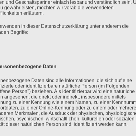
n und Geschäftspartner einfach lesbar und verständlich sein.
zu gewährleisten, möchten wir vorab die verwendeten
des Institute for Empirical-Analytical
flichkeiten erläutern.
rin für Soziologie mit dem Schwerpunkt
erwenden in dieser Datenschutzerklärung unter anderem die
schaftlichen Wandels“ am Fachbereich
nden Begriffe:
er Goethe-Universität sowie Sprecherin
uration and Internalization of Social
ort Frankfurt ist sie stellvertretende
rojekte, darunter „
Wertkonflikte,
ftlicher Zusammenhalt im
ersonenbezogene Daten
 Forschung und Lehre konzentrieren sich
Arbeitsmarkt, Hausarbeit und
nenbezogene Daten sind alle Informationen, die sich auf eine
erschiedenen Wohlfahrtsstaaten sowie
ifizierte oder identifizierbare natürliche Person (im Folgenden
ffene Person") beziehen. Als identifizierbar wird eine natürliche
on und Kohäsion. Zur Erforschung dieser
n angesehen, die direkt oder indirekt, insbesondere mittels
iedliche empirische Methoden; speziell
nung zu einer Kennung wie einem Namen, zu einer Kennnumm
gsschnittdaten.
ortdaten, zu einer Online-Kennung oder zu einem oder mehrer
deren Merkmalen, die Ausdruck der physischen, physiologisch
ischen, psychischen, wirtschaftlichen, kulturellen oder sozialen
nstituts für interdisziplinäre Konflikt-
tät dieser natürlichen Person sind, identifiziert werden kann.
ssor für Sozialisation und