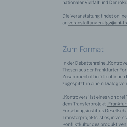
nationaler Vielfalt und Demokra
d) E
Die Veranstaltung findet onlin
Einsc
an
veranstaltungen-fgz@uni-fr
perso
einzu
Zum Format
e) Pr
In der Debattenreihe „Kontro
Thesen aus der Frankfurter Fo
Profi
Daten
Zusammenhalt in öffentlichen 
werde
zugespitzt, in einem Dialog ver
Perso
Arbei
Inter
„Kontrovers“ ist eines von dre
diese
dem Transferprojekt
„Frankfurt
Forschungsinstituts Gesellscha
Transferprojekts ist es, in ve
Konfliktkultur des produktiven 
f) P