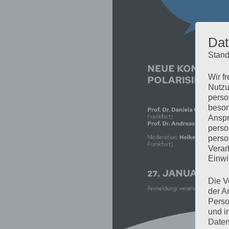
Dat
Stand
Wir f
Nutzu
perso
beson
Anspr
perso
perso
Verar
Einwi
Die V
der A
Perso
und i
Daten