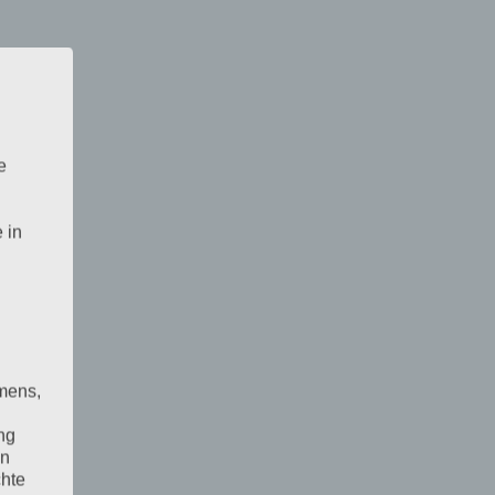
e
 in
mens,
ng
en
chte