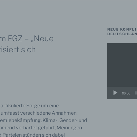
NEUE KONFLI
DEUTSCHLAND
em FGZ – „Neue
Video-
isiert sich
Player
00:00
t artikulierte Sorge um eine
ng umfasst verschiedene Annahmen:
ndemiebekämpfung, Klima-, Gender- und
ehmend verhärtet geführt, Meinungen
 Parteien stünden sich dabei