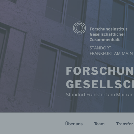
Zum
Inhalt
springen
FORSCHUN
GESELLSC
Standort Frankfurt am Main an
Über uns
Team
Transfer