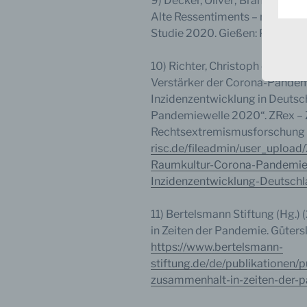
9) Decker, Oliver; Brähler, Elm
Alte Ressentiments – neue Radi
Studie 2020. Gießen: Psychosoz
c) V
10) Richter, Christoph et al. (2
Verar
Verstärker der Corona-Pandemi
ausge
Inzidenzentwicklung in Deutsch
mit p
Organ
Pandemiewelle 2020“. ZRex – Ze
Verän
Rechtsextremismusforschung 1 
Offen
risc.de/fileadmin/user_upload
Berei
Lösch
Raumkultur-Corona-Pandemie-
Inzidenzentwicklung-Deutsch
11) Bertelsmann Stiftung (Hg.)
d) E
in Zeiten der Pandemie. Güters
https://www.bertelsmann-
Einsc
stiftung.de/de/publikationen/p
perso
einzu
zusammenhalt-in-zeiten-der-