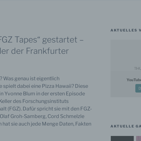
AKTUELLES 
GZ Tapes“ gestartet –
ler der Frankfurter
? Was genau ist eigentlich
YouTub
e spielt dabei eine Pizza Hawaii? Diese
D
in Yvonne Blum in der ersten Episode
eller des Forschungsinstituts
t (FGZ). Dafür spricht sie mit den FGZ-
f, Olaf Groh-Samberg, Cord Schmelzle
h hat sie auch jede Menge Daten, Fakten
AKTUELLE G