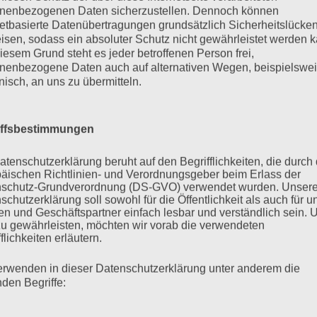
nenbezogenen Daten sicherzustellen. Dennoch können
öffentlicht). Die Ergebnisse der FGZ
netbasierte Datenübertragungen grundsätzlich Sicherheitslücke
isen, sodass ein absoluter Schutz nicht gewährleistet werden k
t von der FGZ Task Force Datenzentrum,
iesem Grund steht es jeder betroffenen Person frei,
onate veröffentlicht. Den Link zur
nenbezogene Daten auch auf alternativen Wegen, beispielswe
er schnellstmöglich nach. Weitere
onisch, an uns zu übermitteln.
entrum findet ihr unter
https://www.fgz-
um
iffsbestimmungen
s Ende der Illusionen. Politik, Ökonomie
 Berlin: Suhrkamp.
atenschutzerklärung beruht auf den Begrifflichkeiten, die durch
ARCHIV
äischen Richtlinien- und Verordnungsgeber beim Erlass der
schutz-Grundverordnung (DS-GVO) verwendet wurden. Unser
el (2019): „Kosmopolitismus,
Archiv
schutzerklärung soll sowohl für die Öffentlichkeit als auch für u
atie“. In: Nida-Rümelin, Julian et al.
n und Geschäftspartner einfach lesbar und verständlich sein.
zu gewährleisten, möchten wir vorab die verwendeten
keit und institutionelle Verantwortung.
flichkeiten erläutern.
ocument/doi/10.1515/9783110615876-
erwenden in dieser Datenschutzerklärung unter anderem die
nden Begriffe:
l oder Dromedar? Zur Diagnose der