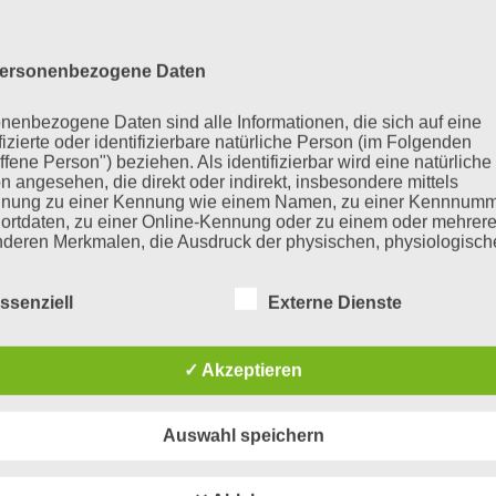
g“. Merkur. Zeitschrift für europäisches
//www.youtube.com/watch?
ersonenbezogene Daten
nenbezogene Daten sind alle Informationen, die sich auf eine
es und der Länder/statista.com:
ifizierte oder identifizierbare natürliche Person (im Folgenden
eutschland von 2005 bis 2020“.
ffene Person") beziehen. Als identifizierbar wird eine natürliche
tik/daten/studie/72188/umfrage/entwickl
n angesehen, die direkt oder indirekt, insbesondere mittels
nung zu einer Kennung wie einem Namen, zu einer Kennnumm
uote-in-deutschland/
(abgerufen am
ortdaten, zu einer Online-Kennung oder zu einem oder mehrer
deren Merkmalen, die Ausdruck der physischen, physiologisch
ischen, psychischen, wirtschaftlichen, kulturellen oder sozialen
tät dieser natürlichen Person sind, identifiziert werden kann.
„Income inequality, 1980-2019“.
ssenziell
Externe Dienste
many/
(abgerufen am 08.02.2022)
 Verlorene Mitte – Feindselige Zustände.
✓ Akzeptieren
etroffene Person
n Deutschland 2018/19. Bonn: Friedrich-
.de/referat-demokratie-gesellschaft-
fene Person ist jede identifizierte oder identifizierbare natürlich
Auswahl speichern
xtremismus/mitte-studi
e
n, deren personenbezogene Daten von dem für die Verarbeitu
twortlichen verarbeitet werden.