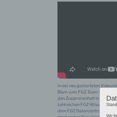
In der neu gestarteten Videore
Blum vom FGZ-Team Wissenstr
Dat
den Zusammenhalt in unserer Ge
zahlreichen FGZ-Wissenschaftle
Stand
dem FGZ Datenzentrum und füh
Wir f