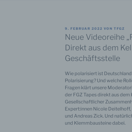
VERÖFFENTLICHT
9. FEBRUAR 2022
VON
TFGZ
AM
Neue Videoreihe „F
Direkt aus dem Kel
Geschäftsstelle
Wie polarisiert ist Deutschland
Polarisierung? Und welche Roll
Fragen klärt unsere Moderator
der FGZ Tapes direkt aus dem K
Gesellschaftlicher Zusammenhal
Expert:innen Nicole Deitelhof
und Andreas Zick. Und natürlic
und Klemmbausteine dabei.