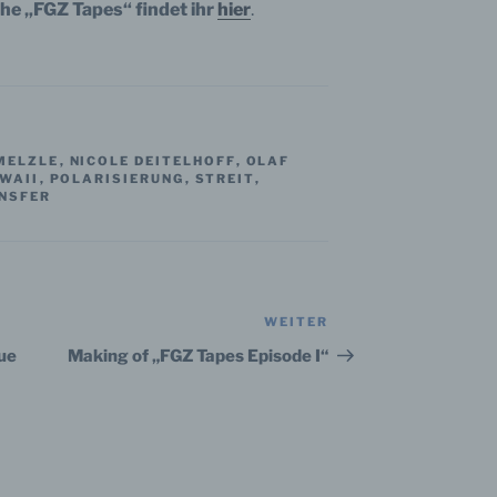
he „FGZ Tapes“ findet ihr
hier
.
ofiling
ling ist jede Art der automatisierten Verarbeitung personenbezo
, die darin besteht, dass diese personenbezogenen Daten ver
n, um bestimmte persönliche Aspekte, die sich auf eine natürli
n beziehen, zu bewerten, insbesondere, um Aspekte bezüglich
MELZLE
,
NICOLE DEITELHOFF
,
OLAF
WAII
,
POLARISIERUNG
,
STREIT
,
tsleistung, wirtschaftlicher Lage, Gesundheit, persönlicher Vorli
NSFER
essen, Zuverlässigkeit, Verhalten, Aufenthaltsort oder Ortswechs
r natürlichen Person zu analysieren oder vorherzusagen.
seudonymisierung
WEITER
Nächster
Beitrag
ue
Making of „FGZ Tapes Episode I“
onymisierung ist die Verarbeitung personenbezogener Daten i
 Weise, auf welche die personenbezogenen Daten ohne
ziehung zusätzlicher Informationen nicht mehr einer spezifisch
ffenen Person zugeordnet werden können, sofern diese zusätzl
mationen gesondert aufbewahrt werden und technischen und
isatorischen Maßnahmen unterliegen, die gewährleisten, dass 
nenbezogenen Daten nicht einer identifizierten oder identifizie