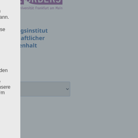
n
ann.
ise
 den
e
nsere
 Um