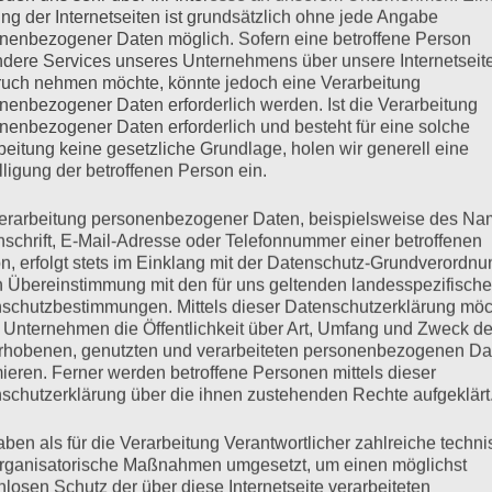
ewaffnet mit einer Tasse Kaffee, erklärt
ng der Internetseiten ist grundsätzlich ohne jede Angabe
nd neueste Erkenntnisse aus den
nenbezogener Daten möglich. Sofern eine betroffene Person
Kolumne „Die 
eht ihr dabei ein antiker SABA-
dere Services unseres Unternehmens über unsere Internetseite
Zivilisten im 
 der Serie. Das und mehr direkt aus dem
uch nehmen möchte, könnte jedoch eine Verarbeitung
11.08.2024, Ta
nenbezogener Daten erforderlich werden. Ist die Verarbeitung
 Gesellschaftlicher Zusammenhalt.
Zum Beitrag
nenbezogener Daten erforderlich und besteht für eine solche
beitung keine gesetzliche Grundlage, holen wir generell eine
lesen:
lligung der betroffenen Person ein.
Polarisierung schlecht für die
erarbeitung personenbezogener Daten, beispielsweise des Na
fahrtspflege 168 (2), 51-54. — Ein
nschrift, E-Mail-Adresse oder Telefonnummer einer betroffenen
n, erfolgt stets im Einklang mit der Datenschutz-Grundverordnu
stenlos abrufbar unter
n Übereinstimmung mit den für uns geltenden landesspezifisch
/publication/349097877_Ist_Polarisieru
LINKS
schutzbestimmungen. Mittels dieser Datenschutzerklärung mö
tie
 Unternehmen die Öffentlichkeit über Art, Umfang und Zweck de
rhobenen, genutzten und verarbeiteten personenbezogenen Da
berg, Olaf; Middell, Matthias (Hg.)
mieren. Ferner werden betroffene Personen mittels dieser
schutzerklärung über die ihnen zustehenden Rechte aufgeklärt
mmenhalt. Ein interdisziplinärer Dialog.
ttps://www.fgz-
aben als für die Verarbeitung Verantwortlicher zahlreiche techn
open-access-gesellschaftlicher-
rganisatorische Maßnahmen umgesetzt, um einen möglichst
inaerer-dialog
nlosen Schutz der über diese Internetseite verarbeiteten