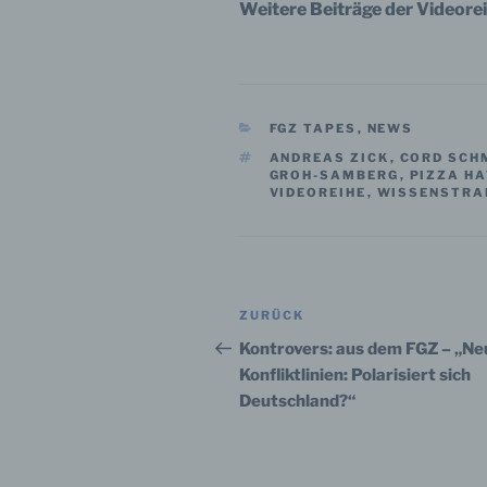
Weitere Beiträge der Videorei
e) Pr
Profi
Daten
KATEGORIEN
FGZ TAPES
,
NEWS
werde
SCHLAGWÖRTER
Perso
ANDREAS ZICK
,
CORD SCH
GROH-SAMBERG
,
PIZZA HA
Arbei
VIDEOREIHE
,
WISSENSTRA
Inter
diese
Beitragsnavigation
f) P
Vorheriger
ZURÜCK
Beitrag
Kontrovers: aus dem FGZ – „Ne
Pseud
Konfliktlinien: Polarisiert sich
einer
Deutschland?“
Hinzu
betro
Infor
organ
perso