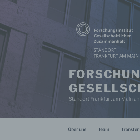
Zum
Inhalt
springen
FORSCHUN
GESELLSC
Standort Frankfurt am Main an
Über uns
Team
Transfer