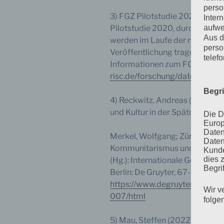
perso
3) FGZ Pilotstudie 2020 (unver
Inter
aufwe
Pilotstudie 2020, durchgeführ
Aus d
werden im Laufe der nächsten M
perso
Veröffentlichung tragen wir hi
telef
Informationen zum FGZ Datenz
risc.de/forschung/datenzentr
Begr
4) Reckwitz, Andreas (2019): Da
und Kultur in der Spätmoderne.
Die D
Europ
Daten
Merkel, Wolfgang; Zürn, Micha
Daten
Kommunitarismus und die Demokr
Kunde
dies 
(Hg.): Internationale Gerechtig
Begrif
Berlin: De Gruyter, 67-102.
https://www.degruyter.com/d
Wir v
007/html
folge
5) Mau, Steffen (2022): „Kame