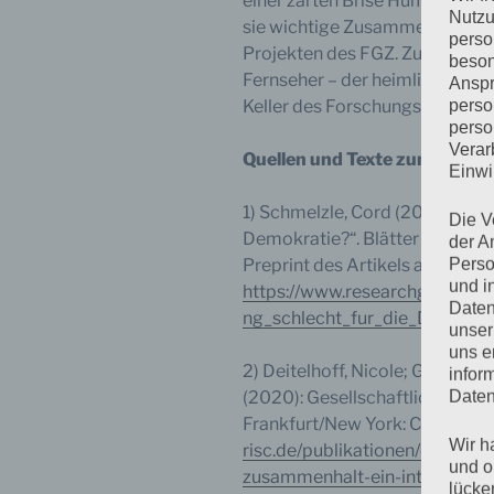
einer zarten Brise Humor und b
Nutzu
sie wichtige Zusammenhänge u
perso
Projekten des FGZ. Zur Seite st
beson
Fernseher – der heimliche Star
Anspr
perso
Keller des Forschungsinstituts
perso
Verar
Quellen und Texte zum Weiter
Einwi
1) Schmelzle, Cord (2021): „Ist 
Die V
Demokratie?“. Blätter der Wohl
der A
Perso
Preprint des Artikels als ist ko
und i
https://www.researchgate.net
Daten
ng_schlecht_fur_die_Demokra
unser
uns e
2) Deitelhoff, Nicole; Groh-Sam
infor
Daten
(2020): Gesellschaftlicher Zusa
Frankfurt/New York: Campus.
h
Wir h
risc.de/publikationen/details/
und o
zusammenhalt-ein-interdiszipl
lücke