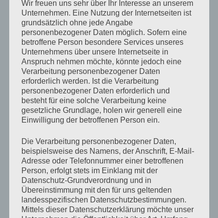
Wir freuen uns sehr über Ihr Interesse an unserem
Hessischer Friedenspreis für Ilwad Elman
Unternehmen. Eine Nutzung der Internetseiten ist
13. Februar 2023, Frankfurter Allgemeine Zeitung
grundsätzlich ohne jede Angabe
Zum Beitrag
personenbezogener Daten möglich. Sofern eine
betroffene Person besondere Services unseres
Unternehmens über unsere Internetseite in
Wie der Krieg die ukrainische Nation geeint hat
Anspruch nehmen möchte, könnte jedoch eine
13. Februar 2023, Augsburger Allgemeine
Verarbeitung personenbezogener Daten
Zum Beitrag
erforderlich werden. Ist die Verarbeitung
personenbezogener Daten erforderlich und
Wahlrecht: Expertenstreit
besteht für eine solche Verarbeitung keine
gesetzliche Grundlage, holen wir generell eine
13. Februar 2023, Das Parlament
Einwilligung der betroffenen Person ein.
Zum Beitrag
Die Verarbeitung personenbezogener Daten,
Documenta 15 trivialized antisemitism, report finds
beispielsweise des Namens, der Anschrift, E-Mail-
10. Februar 2023, Deutsche Welle
Adresse oder Telefonnummer einer betroffenen
Zum Beitrag
(englisch)
Person, erfolgt stets im Einklang mit der
Zum Beitrag
(deutsch)
Datenschutz-Grundverordnung und in
Übereinstimmung mit den für uns geltenden
landesspezifischen Datenschutzbestimmungen.
«Verbote gehen zu weit» – Eingriffe in die
Mittels dieser Datenschutzerklärung möchte unser
Kunstfreiheit können sich rächen