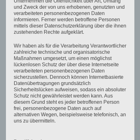
Unternehmen die Öffentlichkeit über Art, Umfang
10. Februar 2023, Neue Musikzeitung
und Zweck der von uns erhobenen, genutzten und
Zum Beitrag
verarbeiteten personenbezogenen Daten
informieren. Ferner werden betroffene Personen
mittels dieser Datenschutzerklärung über die ihnen
Gutachten zur Documenta 15: Experten plädieren für
zustehenden Rechte aufgeklärt.
ein Recht, einzugreifen
09. Februar 2023, Handelsblatt
Wir haben als für die Verarbeitung Verantwortlicher
Zum Beitrag
zahlreiche technische und organisatorische
Maßnahmen umgesetzt, um einen möglichst
Debatte über documenta: „Verantwortungslosigkeit
lückenlosen Schutz der über diese Internetseite
verarbeiteten personenbezogenen Daten
zum Konzept gemacht“
sicherzustellen. Dennoch können Internetbasierte
08. Februar 2023, hessenschau
Datenübertragungen grundsätzlich
Zum Beitrag
Sicherheitslücken aufweisen, sodass ein absoluter
Schutz nicht gewährleistet werden kann. Aus
Zentralrat fordert Konsequenzen für documenta
diesem Grund steht es jeder betroffenen Person
frei, personenbezogene Daten auch auf
08. Februar 2023, Berliner Morgenpost
alternativen Wegen, beispielsweise telefonisch, an
Zum Beitrag
uns zu übermitteln.
Abschlussbericht zur Documenta: Gefährliche
Ignoranz