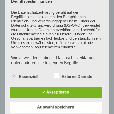
Begriffsbestimmungen
07. Februar, Frankfurter Allgemeine Zeitung
Zum Beitrag
Die Datenschutzerklärung beruht auf den
Begrifflichkeiten, die durch den Europäischen
Richtlinien- und Verordnungsgeber beim Erlass der
Expertenbericht zur Documenta: Was sich ändern
Datenschutz-Grundverordnung (DS-GVO) verwendet
muss
wurden. Unsere Datenschutzerklärung soll sowohl für
die Öffentlichkeit als auch für unsere Kunden und
07. Februar 2023, Süddeutsche Zeitung
Geschäftspartner einfach lesbar und verständlich sein.
Zum Beitrag
Um dies zu gewährleisten, möchten wir vorab die
verwendeten Begrifflichkeiten erläutern.
Documenta 15: „Keine Sensibilität für das Thema
Wir verwenden in dieser Datenschutzerklärung
Antisemitismus“
unter anderem die folgenden Begriffe:
07. Februar 2023, NDR
Zum Beitrag
Essenziell
Externe Dienste
Gutachten zu Antisemitismus-Vorwürfen: Was
bedeutet der Experten-Bericht für die Zukunft der
a) personenbezogene Daten
✓ Akzeptieren
Documenta?
07. Februar 2023, Monopol
Personenbezogene Daten sind alle Informationen, die
sich auf eine identifizierte oder identifizierbare
Zum Beitrag
Auswahl speichern
natürliche Person (im Folgenden „betroffene Person")