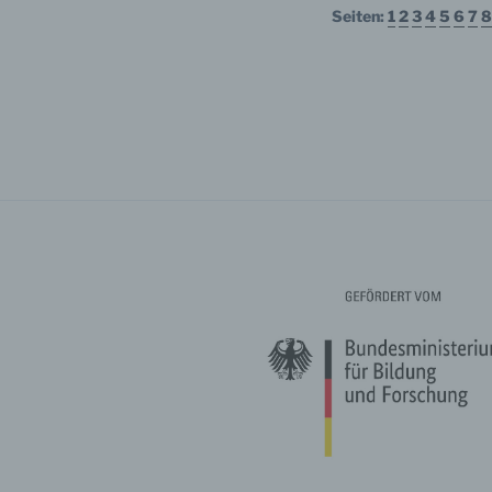
Daten
Seiten:
1
2
3
4
5
6
7
8
werde
Perso
Arbei
Inter
diese
f) P
Pseud
einer
Hinzu
betro
Infor
organ
perso
natür
g) Ve