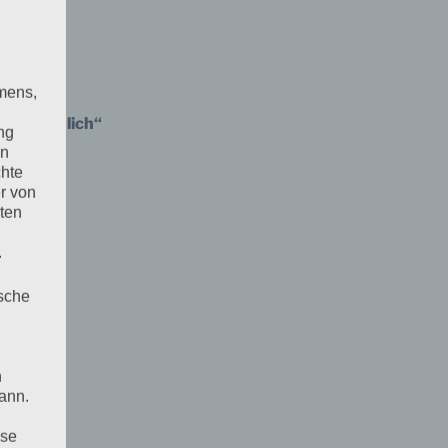
mens,
 erstaunlich“
ng
en
chte
r von
ten
.
ische
n
ann.
ise