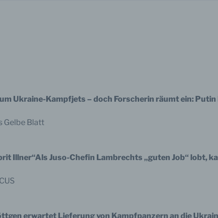
s um Ukraine-Kampfjets – doch Forscherin räumt ein: Putin 
s Gelbe Blatt
t Illner“Als Juso-Chefin Lambrechts „guten Job“ lobt, ka
OCUS
Röttgen erwartet Lieferung von Kampfpanzern an die Ukrai