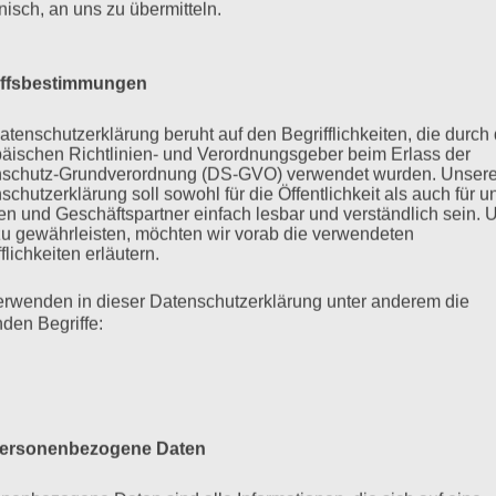
onisch, an uns zu übermitteln.
cher Begriff
: Ist der Krieg gegen die Ukraine ein Stellvertrete
iffsbestimmungen
, ntv
atenschutzerklärung beruht auf den Begrifflichkeiten, die durch
äischen Richtlinien- und Verordnungsgeber beim Erlass der
ad: Wenn Plagiatsjäger nerven und trotzdem Gutes bewi
schutz-Grundverordnung (DS-GVO) verwendet wurden. Unser
schutzerklärung soll sowohl für die Öffentlichkeit als auch für u
, FAZ
n und Geschäftspartner einfach lesbar und verständlich sein.
zu gewährleisten, möchten wir vorab die verwendeten
flichkeiten erläutern.
 im Interview
: „Setzt Russland Atomwaffen ein, verliert es se
erwenden in dieser Datenschutzerklärung unter anderem die
nden Begriffe:
, Tagesspiegel
neter: „Die demokratische Tradition der Paulskirche bet
 Frankfurter Rundschau
ersonenbezogene Daten