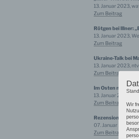
13. Januar 2023, w
Zum Beitrag
Rötgen bei Illner: 
13. Januar 2023, We
Zum Beitrag
Ukraine-Talk bei M
13. Januar 2023, ntv
Zum Beitrag
Dat
Im Osten nichts N
Stand
13. Januar 2023, S
Zum Beitrag
Wir f
Nutzu
perso
Rezension „Freiheit
beson
07. Januar 2023, Le
Anspr
Zum Beitrag
perso