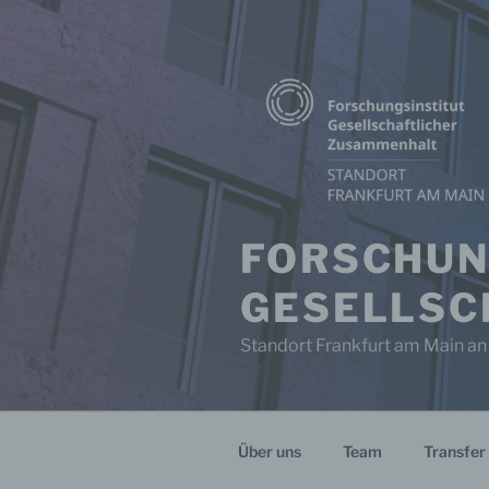
Zum
Inhalt
springen
FORSCHUN
GESELLSC
Standort Frankfurt am Main an
Über uns
Team
Transfer