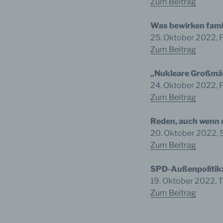
Zum Beitrag
Verar
ausge
mit p
Was bewirken fami
Organ
25. Oktober 2022, F
Verän
Offen
Zum Beitrag
Berei
Lösch
„Nukleare Großmäc
24. Oktober 2022, 
Zum Beitrag
d) E
Reden, auch wenn e
Einsc
20. Oktober 2022, 
perso
Zum Beitrag
einzu
SPD-Außenpolitik: 
19. Oktober 2022, 
Zum Beitrag
e) Pr
Profi