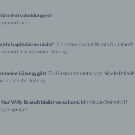
beitung ist jeder mit oder ohne Hilfe automatisierter Verfahren
führte Vorgang oder jede solche Vorgangsreihe im Zusammen
ersonenbezogenen Daten wie das Erheben, das Erfassen, die
liäre Entscheidungen?
isation, das Ordnen, die Speicherung, die Anpassung oder
rankfurt live
derung, das Auslesen, das Abfragen, die Verwendung, die
legung durch Übermittlung, Verbreitung oder eine andere Form 
tstellung, den Abgleich oder die Verknüpfung, die Einschränkun
en oder die Vernichtung.
hte kapitulieren nicht“
. Ein Interview mit Nicole Deitelhoff
Frankfurter Allgemeine Zeitung
inschränkung der Verarbeitung
s keine Lösung gibt
. Ein Gastkommentar von Nicole Deitelh
hränkung der Verarbeitung ist die Markierung gespeicherter
Süddeutsche Zeitung
nenbezogener Daten mit dem Ziel, ihre künftige Verarbeitung
schränken.
Nur Willy Brandt bleibt verschont
. Mit Nicole Deitelhoff
Tagesspiegel
ofiling
ling ist jede Art der automatisierten Verarbeitung personenbezo