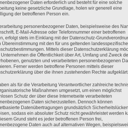
nenbezogener Daten erforderlich und besteht für eine solche
hilosophie
beitung keine gesetzliche Grundlage, holen wir generell eine
lligung der betroffenen Person ein.
 Frankfurter Allgemeine Zeitung
erarbeitung personenbezogener Daten, beispielsweise des Na
nschrift, E-Mail-Adresse oder Telefonnummer einer betroffenen
telle Russlands überrascht Militärexperte Masala: „Schon
n, erfolgt stets im Einklang mit der Datenschutz-Grundverordnu
 24 Rhein
n Übereinstimmung mit den für uns geltenden landesspezifisch
schutzbestimmungen. Mittels dieser Datenschutzerklärung mö
 Unternehmen die Öffentlichkeit über Art, Umfang und Zweck de
rhobenen, genutzten und verarbeiteten personenbezogenen Da
Runde wegen Macron gespalten – ein Gast ist „sprachlos“
mieren. Ferner werden betroffene Personen mittels dieser
, watson
schutzerklärung über die ihnen zustehenden Rechte aufgeklärt
aben als für die Verarbeitung Verantwortlicher zahlreiche techn
ngen gefordert: „Krieg könnte seit Sommer vorbei sein“
rganisatorische Maßnahmen umgesetzt, um einen möglichst
nlosen Schutz der über diese Internetseite verarbeiteten
, ZDF
nenbezogenen Daten sicherzustellen. Dennoch können
netbasierte Datenübertragungen grundsätzlich Sicherheitslücke
isen, sodass ein absoluter Schutz nicht gewährleistet werden k
 Friedenspädagogik trifft „Zeitenwende“
iesem Grund steht es jeder betroffenen Person frei,
 Telepolis
nenbezogene Daten auch auf alternativen Wegen, beispielswe