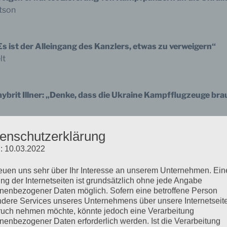
atson
„Es ist der Alleingang des Kanzlers, etwas zu verweigern“
lt
aybrit Illner: „Denke, dass die Ukraine Kampfflugzeuge bra
enschutzerklärung
eues
: 10.03.2022
üddeutsche Zeitung
reuen uns sehr über Ihr Interesse an unserem Unternehmen. Ein
ng der Internetseiten ist grundsätzlich ohne jede Angabe
nenbezogener Daten möglich. Sofern eine betroffene Person
 oder Leben“: Die Pan­demie als Stress­test für die Kli­ma­kr
dere Services unseres Unternehmens über unsere Internetseite
gal Tribune Online
uch nehmen möchte, könnte jedoch eine Verarbeitung
nenbezogener Daten erforderlich werden. Ist die Verarbeitung