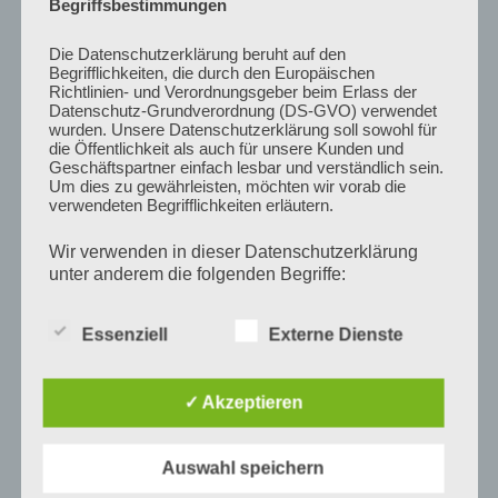
Begriffsbestimmungen
08. Mai 2022, Deutschlandfunk Kultur
Zum Beitrag
Die Datenschutzerklärung beruht auf den
Begrifflichkeiten, die durch den Europäischen
Richtlinien- und Verordnungsgeber beim Erlass der
Als es um Merz’ Ukraine-Reise geht, ist Kevin
Datenschutz-Grundverordnung (DS-GVO) verwendet
Kühnert ungewohnt schweigsam
wurden. Unsere Datenschutzerklärung soll sowohl für
die Öffentlichkeit als auch für unsere Kunden und
06. Mai 2022, FOCUS online
Geschäftspartner einfach lesbar und verständlich sein.
Zum Beitrag
Um dies zu gewährleisten, möchten wir vorab die
verwendeten Begrifflichkeiten erläutern.
„Maybrit Illner“: Streit um offenen Brief an Kanzler
Wir verwenden in dieser Datenschutzerklärung
Scholz – Sorge vor neuem Kalten Krieg
unter anderem die folgenden Begriffe:
06. Mai 2022, rnd
Zum Beitrag
Essenziell
Externe Dienste
Waffenlieferung: Zwei offene Briefe, ein Ziel
05. Mai 2022, ZDF
a) personenbezogene Daten
✓ Akzeptieren
Zum Beitrag
Personenbezogene Daten sind alle Informationen, die
sich auf eine identifizierte oder identifizierbare
„Es ist kein Stellvertreterkrieg.“
Nicole Deitelhoff bei
Auswahl speichern
natürliche Person (im Folgenden „betroffene Person")
„maybrit illner“