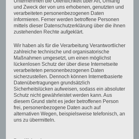
Unternehmen die Öffentlichkeit über Art, Umfang
Zum Beitrag
und Zweck der von uns erhobenen, genutzten und
verarbeiteten personenbezogenen Daten
informieren. Ferner werden betroffene Personen
Frankfurter Wahlforscherin zum Streit im Landtag
.
mittels dieser Datenschutzerklärung über die ihnen
„Wenn 16-Jährige wählen dürfen, macht es Klick“
zustehenden Rechte aufgeklärt.
10. Mai 2022, hessenschau
Zum Beitrag
Wir haben als für die Verarbeitung Verantwortlicher
zahlreiche technische und organisatorische
Eintracht Frankfurt: Holger Horz und Rainer Forst
Maßnahmen umgesetzt, um einen möglichst
waren beim Sieg über West Ham United dabei
lückenlosen Schutz der über diese Internetseite
verarbeiteten personenbezogenen Daten
10. Mai 2022, Goethe-Uni Aktuell
sicherzustellen. Dennoch können Internetbasierte
Zum Beitrag
Datenübertragungen grundsätzlich
Sicherheitslücken aufweisen, sodass ein absoluter
Russlands fragwürdige Siegesfeier.
Mit Nicole
Schutz nicht gewährleistet werden kann. Aus
Deitelhoff
diesem Grund steht es jeder betroffenen Person
frei, personenbezogene Daten auch auf
09. Mai 2022, 3sat NANO
alternativen Wegen, beispielsweise telefonisch, an
Zum Beitrag
uns zu übermitteln.
Von Klimarecht und Trümmern der Geschichte
. Mit
Uwe Volkmann