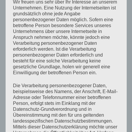
Wir freuen uns sehr über Ihr Interesse an unserem
Computer dürfen nicht alles, was sie können
Unternehmen. Eine Nutzung der Internetseiten ist
20. Mai 2022, Der Standard
grundsätzlich ohne jede Angabe
Zum Beitrag
personenbezogener Daten möglich. Sofern eine
betroffene Person besondere Services unseres
Unternehmens über unsere Internetseite in
Nach der Coronapandemie: Gesellschaft und
Anspruch nehmen möchte, könnte jedoch eine
Gemeinsinn unter Druck
Verarbeitung personenbezogener Daten
17. Mai 2022, Politik und Kultur Ausgabe Nr. 05/2022, S.
erforderlich werden. Ist die Verarbeitung
12
personenbezogener Daten erforderlich und
Zum Beitrag
besteht für eine solche Verarbeitung keine
gesetzliche Grundlage, holen wir generell eine
Einwilligung der betroffenen Person ein.
Friedensforscherin Deitelhoff: „Putin und Russland
gehen als ewige Verlierer vom Platz“
Die Verarbeitung personenbezogener Daten,
15. Mai 2022, ntv
beispielsweise des Namens, der Anschrift, E-Mail-
Zum Beitrag
Adresse oder Telefonnummer einer betroffenen
Person, erfolgt stets im Einklang mit der
Nato-Beitritt Finnlands: Konfliktforscherin hält
Datenschutz-Grundverordnung und in
Übereinstimmung mit den für uns geltenden
Militärschlag Russlands aus Rache für
landesspezifischen Datenschutzbestimmungen.
unwahrscheinlich
Mittels dieser Datenschutzerklärung möchte unser
12. Mai 2022, Neue Osnabrücker Zeitung