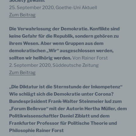
Society gewählt
personenbezogene Daten von dem für die Verarbeitung
25. September 2020, Goethe-Uni Aktuell
Verantwortlichen verarbeitet werden.
Zum Beitrag
Die Verwahrlosung der Demokratie. Konflikte sind
c) Verarbeitung
keine Gefahr für die Republik, sondern gehören zu
ihrem Wesen. Aber wenn Gruppen aus dem
Verarbeitung ist jeder mit oder ohne Hilfe
demokratischen „Wir“ ausgeschlossen werden,
automatisierter Verfahren ausgeführte Vorgang oder
jede solche Vorgangsreihe im Zusammenhang mit
sollten wir hellhörig werden.
Von Rainer Forst
personenbezogenen Daten wie das Erheben, das
2. September 2020, Süddeutsche Zeitung
Erfassen, die Organisation, das Ordnen, die
Zum Beitrag
Speicherung, die Anpassung oder Veränderung, das
Auslesen, das Abfragen, die Verwendung, die
Offenlegung durch Übermittlung, Verbreitung oder eine
„Die Diktatur ist die Sternstunde der Inkompetenz“
andere Form der Bereitstellung, den Abgleich oder die
Verknüpfung, die Einschränkung, das Löschen oder die
Wie schlägt sich die Demokratie unter Corona?
Vernichtung.
Bundespräsident Frank-Walter Steinmeier lud zum
„Forum Bellevue“ mit der Autorin Hertha Müller, dem
Politikwissenschaftler Daniel Ziblatt und dem
Frankfurter Professor für Politische Theorie und
d) Einschränkung der Verarbeitung
Philosophie Rainer Forst