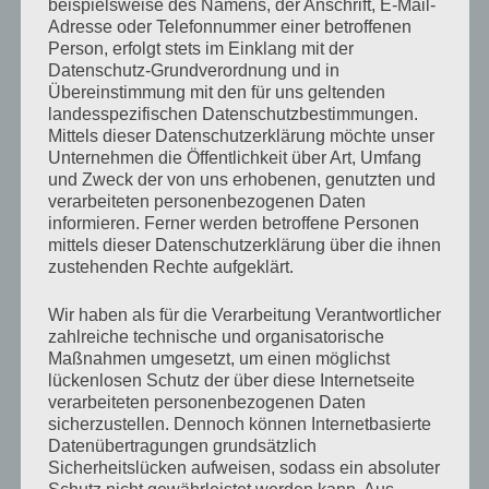
beispielsweise des Namens, der Anschrift, E-Mail-
Adresse oder Telefonnummer einer betroffenen
Ein Bus für die Debatte
Person, erfolgt stets im Einklang mit der
21. Oktober 2020, Frankfurter Rundschau
Datenschutz-Grundverordnung und in
Übereinstimmung mit den für uns geltenden
Zum Beitrag
landesspezifischen Datenschutzbestimmungen.
Mittels dieser Datenschutzerklärung möchte unser
Hannah Arendt und der Gehorsam
Unternehmen die Öffentlichkeit über Art, Umfang
14. Oktober 2020, tagesschau.de
und Zweck der von uns erhobenen, genutzten und
Zum Beitrag
verarbeiteten personenbezogenen Daten
informieren. Ferner werden betroffene Personen
mittels dieser Datenschutzerklärung über die ihnen
Frankfurter DemokratieWagen nimmt Fahrt auf
zustehenden Rechte aufgeklärt.
9. Oktober 2020, Frankfurter Neue Presse
Zum Beitrag
Wir haben als für die Verarbeitung Verantwortlicher
zahlreiche technische und organisatorische
„Die Bilder in den Köpfen müssen sich verändern.“ Im
Maßnahmen umgesetzt, um einen möglichst
Interview erklären zwei Wirtschaftsprofessorinnen,
lückenlosen Schutz der über diese Internetseite
verarbeiteten personenbezogenen Daten
warum Frauen trotz gleicher Leistung seltener eine
sicherzustellen. Dennoch können Internetbasierte
Wirtschaftsprofessur erhalten als Männer und wie
Datenübertragungen grundsätzlich
sich die Benachteiligung verhindern lässt.
Sicherheitslücken aufweisen, sodass ein absoluter
8. Oktober 2020, Handelsblatt