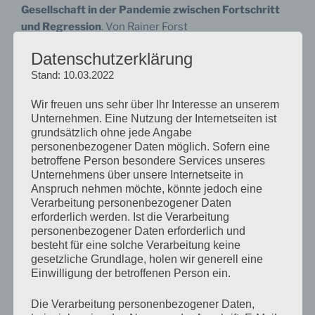
Gesellschaft in der Pandemie zwischen Fortschritt
und Regression
. Von Rainer Forst
02./03. Januar 2021, Frankfurter Rundschau
Datenschutzerklärung
Stand: 10.03.2022
Zusammenhalt in der Corona-Krise: „Wichtig, andere
Meinungen nicht pauschal abzuwerten“.
Interview mit
Wir freuen uns sehr über Ihr Interesse an unserem
Daniela Grunow
Unternehmen. Eine Nutzung der Internetseiten ist
22. November 2020, Frankfurter Neue Presse
grundsätzlich ohne jede Angabe
Zum Beitrag
personenbezogener Daten möglich. Sofern eine
betroffene Person besondere Services unseres
Unternehmens über unsere Internetseite in
Die Nervosität steigt
Anspruch nehmen möchte, könnte jedoch eine
26. Oktober 2020, SZ
Verarbeitung personenbezogener Daten
Zum Beitrag
erforderlich werden. Ist die Verarbeitung
personenbezogener Daten erforderlich und
Bildungsexperten für Offenhalten der Schulen
„
Zu
besteht für eine solche Verarbeitung keine
gesetzliche Grundlage, holen wir generell eine
wenig gelernt für die nächste Phase der
Einwilligung der betroffenen Person ein.
Schulschließungen
“
23. Oktober 2020, Der Tagesspiegel
Die Verarbeitung personenbezogener Daten,
Zum Beitrag