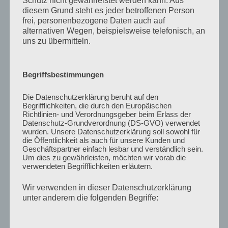
Schutz nicht gewährleistet werden kann. Aus
Zum Beitrag
diesem Grund steht es jeder betroffenen Person
frei, personenbezogene Daten auch auf
alternativen Wegen, beispielsweise telefonisch, an
30 Jahre Deutsche Einheit. Demokratie als
uns zu übermitteln.
Lernprozess.
Von Rainer Forst
5. Oktober 2020, Frankfurter Rundschau
Zum Beitrag
Begriffsbestimmungen
Deutsche Einheit – Gesummte Freiheit in der
Die Datenschutzerklärung beruht auf den
Begrifflichkeiten, die durch den Europäischen
Paulskirche
Richtlinien- und Verordnungsgeber beim Erlass der
4. Oktober 2020, Frankfurter Rundschau
Datenschutz-Grundverordnung (DS-GVO) verwendet
Zum Beitrag
wurden. Unsere Datenschutzerklärung soll sowohl für
die Öffentlichkeit als auch für unsere Kunden und
Geschäftspartner einfach lesbar und verständlich sein.
Feierstunde zum Einheitstag: „Freiheit muss
Um dies zu gewährleisten, möchten wir vorab die
verwendeten Begrifflichkeiten erläutern.
erkämpft werden“
3. Oktober 2020, Frankfurter Allgemeine Zeitung
Wir verwenden in dieser Datenschutzerklärung
Zum Beitrag
unter anderem die folgenden Begriffe:
Frauen wirtschaften anders. Nicola Fuchs-Schündeln
im Gespräch mit Liane von Billerbeck