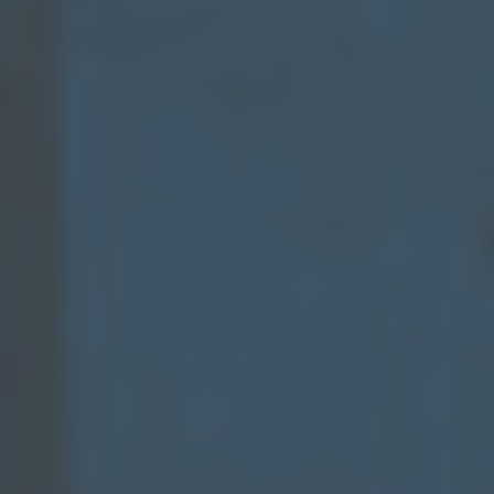
h) Auftragsverarbeiter
Auftragsverarbeiter ist eine natürliche oder juristische
Person, Behörde, Einrichtung oder andere Stelle, die
personenbezogene Daten im Auftrag des
Verantwortlichen verarbeitet.
i) Empfänger
Empfänger ist eine natürliche oder juristische Person,
Behörde, Einrichtung oder andere Stelle, der
personenbezogene Daten offengelegt werden,
unabhängig davon, ob es sich bei ihr um einen Dritten
handelt oder nicht. Behörden, die im Rahmen eines
bestimmten Untersuchungsauftrags nach dem
Unionsrecht oder dem Recht der Mitgliedstaaten
möglicherweise personenbezogene Daten erhalten,
gelten jedoch nicht als Empfänger.