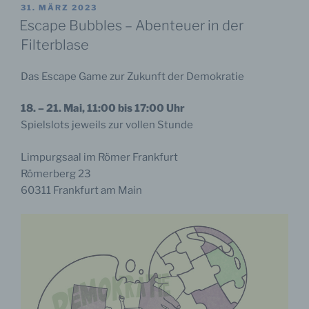
VERÖFFENTLICHT
31. MÄRZ 2023
AM
Escape Bubbles – Abenteuer in der
Filterblase
Name und Anschrift des für die Verarbeitung
Das Escape Game zur Zukunft der Demokratie
Verantwortlichen
Verantwortlicher im Sinne der Datenschutz-
18. – 21. Mai, 11:00 bis 17:00 Uhr
Grundverordnung, sonstiger in den Mitgliedstaaten der
Spielslots jeweils zur vollen Stunde
Europäischen Union geltenden Datenschutzgesetze
und anderer Bestimmungen mit
datenschutzrechtlichem Charakter ist die:
Limpurgsaal im Römer Frankfurt
Römerberg 23
Forschungsinstitut Gesellschaftlicher
60311 Frankfurt am Main
Zusammenhalt - Standort Frankfurt am Main an der
Goethe-Universität Frankfurt
Präsident Prof. Dr. Enrico Schleiff
Theodor-W.-Adorno-Platz 1
60323 Frankfurt am Main